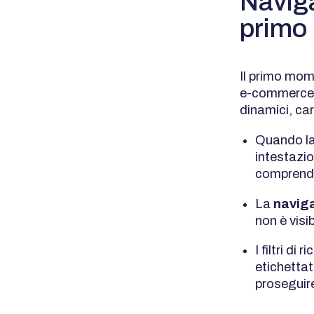
Naviga
primo 
Il primo mom
e-commerce a
dinamici, car
Quando l
intestazio
comprende
La
naviga
non è visi
I filtri di
etichettat
proseguir