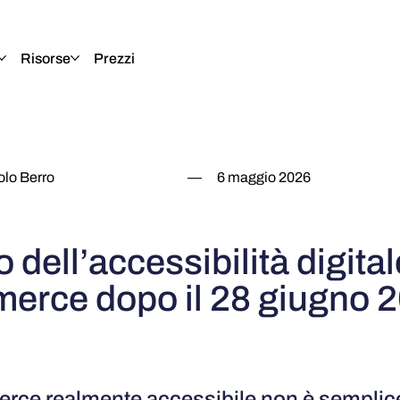
Risorse
Prezzi
olo Berro
—
6 maggio 2026
o dell’accessibilità digital
erce dopo il 28 giugno 
rce realmente accessibile non è sempli