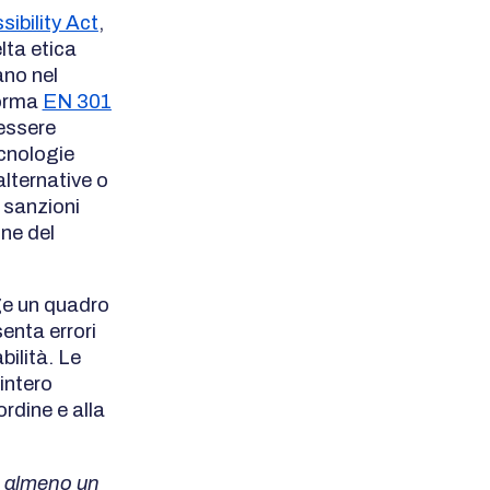
ibility Act
,
lta etica
ano nel
norma
EN 301
 essere
ecnologie
lternative o
 sanzioni
one del
ge un quadro
enta errori
ilità. Le
intero
ordine e alla
a almeno un