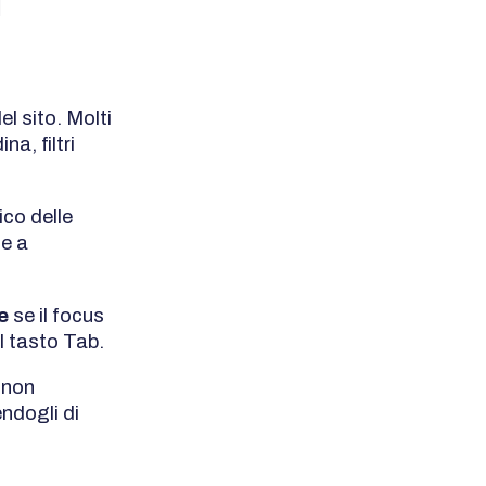
l
l sito. Molti
a, filtri
ico delle
ce a
le
se il focus
il tasto Tab.
i non
ndogli di