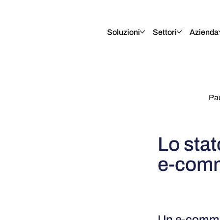
English
Italiano
Français
Deutsch
Soluzioni
Settori
Azienda
Pa
Lo stat
e-comm
Un e-comme