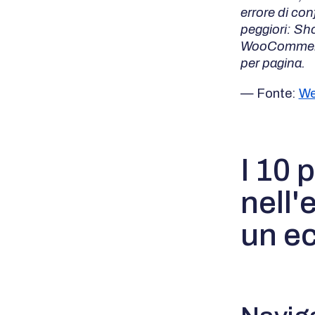
errore di co
peggiori: Sho
WooComme
per pagina.
— Fonte:
We
I 10 p
nell'
un e