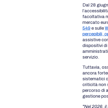
Dal 28 giugn
l’accessibili
facoltativa 
mercato euro
549
e sulle
W
percepibili, o
assistive co
dispositivi 
amministrativ
servizio.
Tuttavia, os
ancora forte
sistematici 
criticità non
percorso di a
gestione pos
"Nel 2026, il