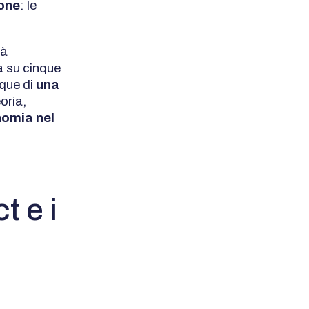
ione
: le
tà
a su cinque
nque di
una
oria,
nomia nel
t e i