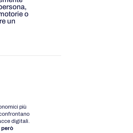
 persona,
motorie o
ire un
onomici più
, confrontano
cce digitali.
 però