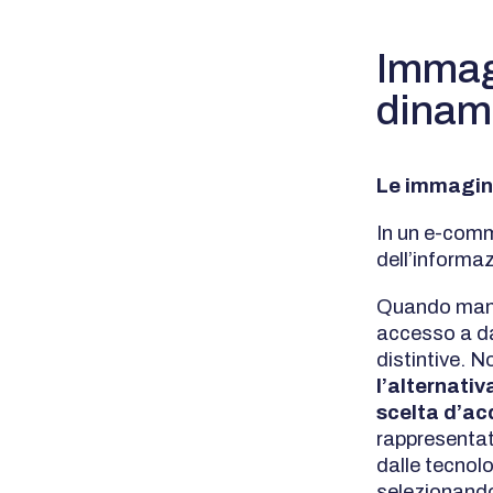
Immagi
dinam
Le immagini
In un e-comm
dell’informa
Quando manca
accesso a da
distintive. N
l’alternativ
scelta d’ac
rappresentate
dalle tecnol
selezionand