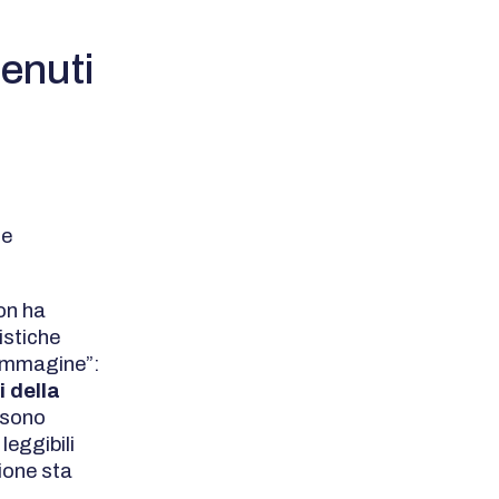
enuti
te
on ha
istiche
 “immagine”:
i della
a sono
leggibili
ione sta