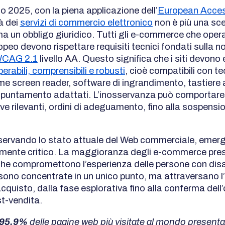
o 2025, con la piena applicazione dell’
European Access
tà dei
servizi di commercio elettronico
non è più una sce
ma un obbligo giuridico. Tutti gli e-commerce che oper
peo devono rispettare requisiti tecnici fondati sulla 
CAG 2.1
livello AA. Questo significa che i siti devono
perabili, comprensibili e robusti
, cioè compatibili con t
me screen reader, software di ingrandimento, tastiere a
di puntamento adattati. L’inosservanza può comportare
e rilevanti, ordini di adeguamento, fino alla sospensi
servando lo stato attuale del Web commerciale, emer
mente critico. La maggioranza degli e-commerce pres
che compromettono l’esperienza delle persone con disab
 sono concentrate in un unico punto, ma attraversano l’
cquisto, dalla fase esplorativa fino alla conferma dell’
t-vendita.
95,9%
delle pagine web più visitate al mondo present