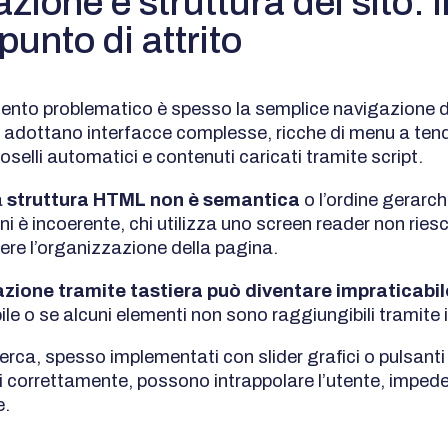
zione e struttura del sito: i
punto di attrito
ento problematico è spesso la semplice navigazione de
dottano interfacce complesse, ricche di menu a tendin
oselli automatici e contenuti caricati tramite script.
a
struttura HTML non è semantica
o l’ordine gerarch
ni è incoerente, chi utilizza uno screen reader non ries
re l’organizzazione della pagina.
zione tramite tastiera può diventare impraticabi
bile o se alcuni elementi non sono raggiungibili tramite 
 ricerca, spesso implementati con slider grafici o pulsant
i correttamente, possono intrappolare l’utente, impede
e.