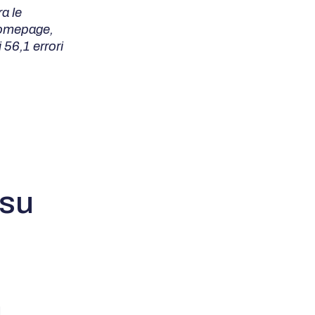
a le
homepage,
 56,1 errori
 su