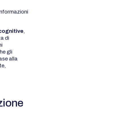
informazioni
cognitive
,
a di
ni
he gli
ase alla
te,
azione