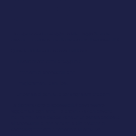
dichiarazione di
accessibilità
Le organizzazioni soggette alla Legge Stanca
devono pubblicare una dichiarazione di accessibilità.
Questa dichiarazione deve includere:
il livello di conformità raggiunto
i problemi di accessibilità noti
i miglioramenti pianificati
un canale di contatto per segnalare problemi
La dichiarazione di accessibilità deve essere
aggiornata ogni anno. Le organizzazioni devono
inoltre mettere a disposizione un un canale dedicato
all'accessibilità, che consenta alle persone di
segnalare problemi o richiedere alternative
accessibili.