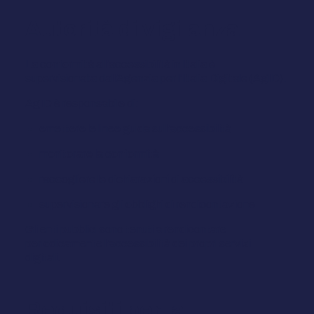
Autorità di vigilanza
La conformità all'accessibilità in Italia è
supervisionata dall'Agenzia per l'Italia Digitale (AgID).
AgID è responsabile di:
emettere le linee guida sull'accessibilità
monitorare la conformità
raccogliere le dichiarazioni di accessibilità
supervisionare gli obblighi di rendicontazione
Gli enti pubblici sono tenuti a rendicontare
periodicamente l'accessibilità dei propri servizi
digitali.
Requisiti per la