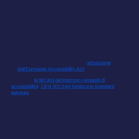
Gli obblighi di accessibilità in Italia si fondano su più
livelli di normativa e standard.
Questi includono:
Legge Stanca (Legge n. 4/2004)
Linee guida AgID sull'accessibilità
EN 301 549
Decreto Legislativo n. 82/2022 (
attuazione
dell'European Accessibility Act
)
In pratica:
le WCAG definiscono i requisiti di
accessibilità
.
L'EN 301 549 fornisce lo standard
europeo
. La Legge Stanca definisce gli obblighi
nazionali per il settore pubblico e le grandi aziende
private. Il Decreto Legislativo n. 82/2022 estende i
requisiti di accessibilità a specifici servizi del settore
privato nell'ambito dell'EAA.