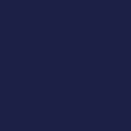
supporta nella
conformità alla Legge
Stanca
Accessiway supporta le organizzazioni nel rispetto
dei requisiti della Legge Stanca attraverso:
Audit di accessibilità allineati alle WCAG e alle linee
guida AgID
Monitoraggio automatizzato dell'accessibilità
Supporto alla risoluzione delle barriere digitali per i
team di sviluppo
Formazione sull'accessibilità
Supporto continuativo alla conformità
Redazione della dichiarazione di accessibilità