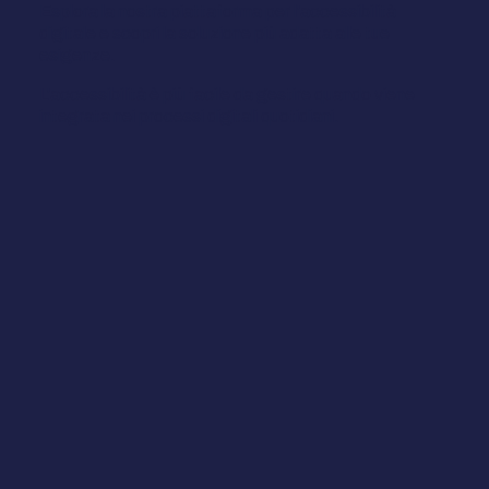
Esplora la nostra piattaforma per l'accessibilità
digitale e scopri la soluzione più adatta alle tue
esigenze.
L'accessibilità è più facile da gestire quando viene
integrata nei processi digitali quotidiani.