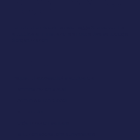
A chi si applica la Legge
Stanca?
L'ambito di applicazione della Legge Stanca va oltre
la pubblica amministrazione e include diverse tipologie
di organizzazioni.
Enti pubblici
I requisiti di accessibilità si applicano a:
amministrazioni statali
comuni e autorità locali
enti pubblici
organizzazioni sanitarie
istituzioni scolastiche e universitarie