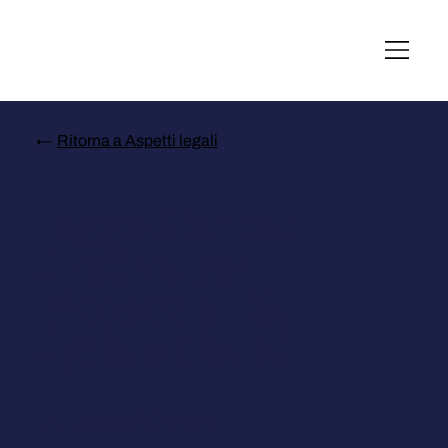
English
Italiano
Français
Deutsch
←
Ritorna a Aspetti legali
Legge Stanca:
direttiva per
l'Accessibilità
digitale (Italia)
La Legge Stanca