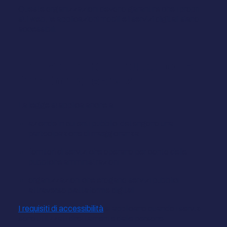
Queste organizzazioni devono garantire che i propri
siti web, le applicazioni mobili e i servizi digitali siano
accessibili.
Enti a controllo pubblico e
fornitori di servizi
La legge si applica anche a:
aziende in cui enti pubblici detengono una
partecipazione di maggioranza
fornitori di servizi che operano per conto delle
pubbliche amministrazioni
organizzazioni che erogano servizi pubblici
attraverso piattaforme digitali
I requisiti di accessibilità
si applicano quando i servizi
sono utilizzati direttamente dalle persone.