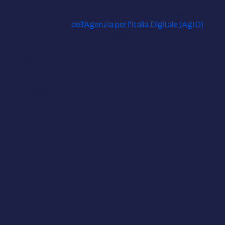
dalle pubbliche amministrazioni e dagli enti che
erogano servizi pubblici. È supportata dalle linee
guida tecniche
dell'Agenzia per l'Italia Digitale (AgID)
,
che traducono i requisiti di accessibilità in criteri
verificabili.
Questi requisiti si basano su:
i principi delle Web Content Accessibility Guidelines
(WCAG)
le regole di attuazione nazionale e le metodologie
di testing
I requisiti attuali sono allineati al livello AA delle WCAG
2.1.
Quadro normativo e
standard di riferimento