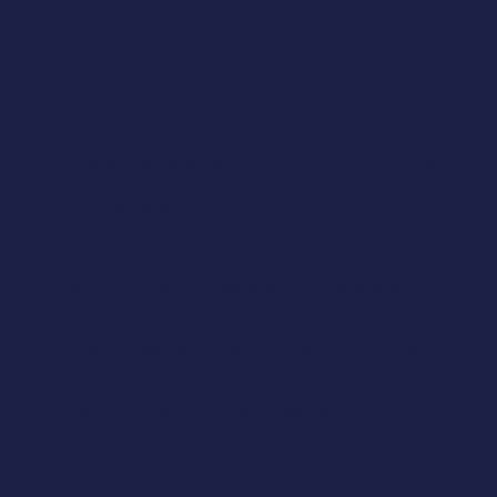
Quali sanzioni possono
essere applicate?
Le sanzioni possono includere misure amministrative e
correttive. In base alla natura della violazione, le
autorità possono:
applicare sanzioni pecuniarie
richiedere alle organizzazioni di rimuovere le
barriere digitali
imporre la conformità entro un termine definito
L'entità delle sanzioni dipende dalla gravità del
problema e dall'organizzazione coinvolta.
Come Accessiway ti