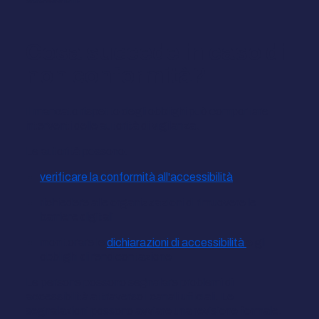
Cosa succede in caso di
non conformità?
Il mancato rispetto degli obblighi può comportare
interventi delle autorità di vigilanza.
Le autorità possono:
verificare la conformità all'accessibilità
richiedere alle organizzazioni di rimuovere le
barriere digitali
monitorare le
dichiarazioni di accessibilità
e gli
obblighi di rendicontazione
Le persone possono segnalare problemi di
accessibilità attraverso i canali ufficiali. Le
segnalazioni possono avviare una revisione formale.