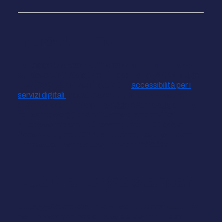
Introduzione
La Legge Stanca è la principale normativa italiana
sull'accessibilità digitale. Introdotta nel 2004 (Legge
n. 4/2004), stabilisce i requisiti di
accessibilità per i
servizi digitali
erogati da enti pubblici e da alcune
organizzazioni private. La legge è stata aggiornata
nel tempo e oggi opera insieme alle normative
europee e nazionali più recenti, tra cui l'European
Accessibility Act (EAA) e la sua attuazione in Italia
attraverso il Decreto Legislativo n. 82/2022.
Cos'è la Legge Stanca?
La Legge Stanca definisce i requisiti di accessibilità
per siti web, applicazioni e servizi digitali utilizzati