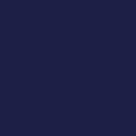
Grandi aziende private
La Legge Stanca si estende anche alle aziende con
un fatturato medio annuo superiore a 500 milioni di
euro. Queste organizzazioni devono garantire che i
propri servizi digitali siano accessibili, in particolare
quando erogano servizi al pubblico su larga scala.
Settore privato (ambito in
espansione)
Inoltre, le organizzazioni possono essere soggette ai
requisiti di accessibilità previsti dall'European
Accessibility Act e dalla sua attuazione attraverso il
Decreto Legislativo n. 82/2022, indipendentemente
dalle soglie della Legge Stanca.