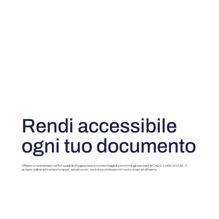
Rendi accessibile
ogni tuo documento
Offriamo una rimediazione PDF scalabile che garantisce documenti leggibili e conformi agli standard WCAG 2.2 e EN 301 549. Ti
aiutiamo a eliminare barriere da report, estratti conto, moduli e pubblicazioni in modo chiaro ed efficiente.