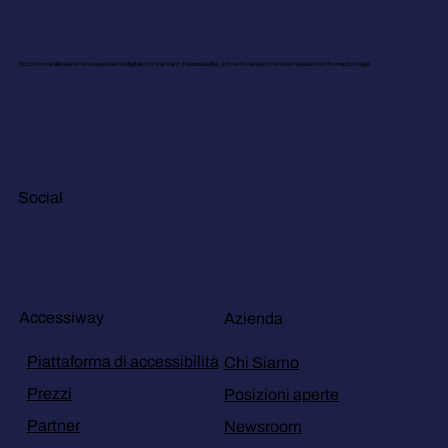
Scopri come allineiamo le tue esperienze digitali con standard di accessibilità, e dove trovare le nostre dichiarazioni e informazioni legali.
Social
Accessiway
Azienda
Piattaforma di accessibilità
Chi Siamo
Prezzi
Posizioni aperte
Partner
Newsroom