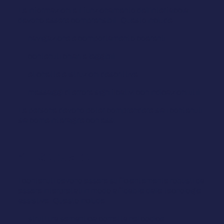
Le informazioni e il funzionamento dell'interfaccia
devono essere comprensibili. Questo include:
navigazione e comportamento coerenti
contenuti chiari e leggibili
etichette e istruzioni descrittive
messaggi di errore significativi con indicazioni utili
Le persone devono poter comprendere sia i contenuti
sia come interagire con essi.
4. Robusto
I contenuti devono essere sufficientemente robusti da
essere interpretati in modo affidabile dalle tecnologie
assistive. Questo include:
struttura semantica corretta nel codice