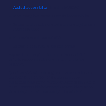
Audit di accessibilità
allineati alle WCAG
Monitoraggio automatizzato dell'accessibilità
Supporto alla risoluzione delle barriere digitali per i
team di sviluppo
Formazione sull'accessibilità
Supporto continuativo alla conformità
Esplora la nostra piattaforma per l'accessibilità
digitale e scopri la soluzione più adatta alle tue
esigenze.
Questi servizi aiutano le organizzazioni ad allinearsi
alle WCAG, all'EN 301 549 e alle normative
sull'accessibilità come l'European Accessibility Act e
l'ADA. L'accessibilità diventa più sostenibile quando
viene integrata nei processi digitali quotidiani.