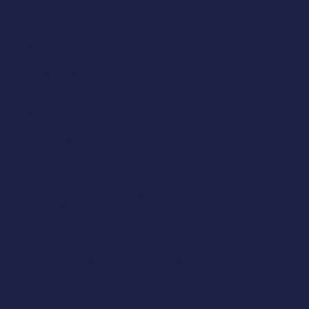
le interfacce e completare le attività senza barriere
digitali.
Le linee guida sono indipendenti dalla tecnologia: si
applicano indipendentemente dalla piattaforma, dal
framework o dal linguaggio di programmazione
utilizzato.
Le WCAG nascono per il web, quindi la maggior parte
degli esempi e dei criteri riflette i contenuti web.
Possono essere applicate anche alle interfacce
mobile e ad altri contesti digitali, con alcuni
adattamenti. Le versioni future, inclusa la WCAG 3.0,
puntano a un approccio ancora più indipendente dalla
tecnologia, rendendo questa applicazione più
semplice e coerente.
I quattro principi delle
WCAG