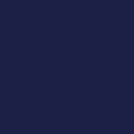
le WCAG sono ampiamente utilizzate per valutare
l'accessibilità in contesti legali e normativi
Le WCAG forniscono un riferimento tecnico comune
tra le diverse giurisdizioni.
Cosa significa
conformità alle WCAG
nella pratica
Applicare le WCAG significa garantire che i servizi
digitali possano essere utilizzati efficacemente da
persone con diverse abilità, in scenari reali. Questo
include:
navigare le interfacce senza l'uso del mouse
utilizzare tecnologie assistive come gli screen
reader