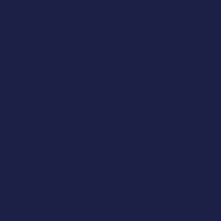
2. Utilizzabile
I componenti dell'interfaccia e la navigazione devono
essere utilizzabili. Questo include:
piena accessibilità da tastiera
strutture di navigazione logiche e coerenti
tempo sufficiente per completare le interazioni
assenza di interazioni che richiedono precisione
temporale o gesti complessi
Le interfacce devono supportare modalità diverse di
interazione con i contenuti.
3. Comprensibile