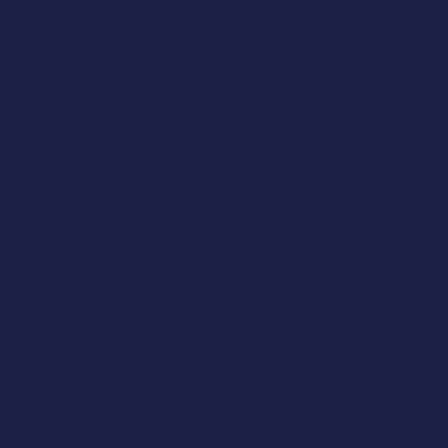
Cosa sono le WCAG?
Le WCAG sono linee guida sviluppate dal World Wide
Web Consortium (W3C) attraverso la Web
Accessibility Initiative (WAI). Definiscono come
rendere accessibili alle persone con disabilità —
visive, uditive, motorie e cognitive — i seguenti
elementi:
siti web
applicazioni mobili
contenuti digitali
interfacce interattive
Le WCAG non prescrivono scelte di design visivo.
Definiscono invece come i contenuti devono essere
strutturati, presentati e comportarsi, in modo che le
persone possano percepire le informazioni, navigare