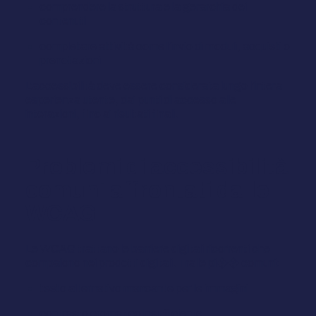
comprendere la struttura e la gerarchia dei
contenuti
completare attività come l'invio di moduli, acquisti o
prenotazioni
L'accessibilità deve essere considerata lungo l'intera
esperienza utente, dai punti di accesso alle
interazioni, fino ai risultati finali.
Problemi di accessibilità
comuni affrontati dalle
WCAG
Le WCAG trattano le barriere digitali ricorrenti che
compaiono nei prodotti digitali. Tra le pi�� comuni:
testo alternativo mancante per le immagini
contrasto cromatico insufficiente