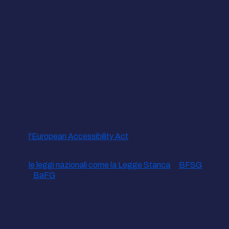
Il rapporto tra WCAG e le
normative
sull'accessibilità
Le WCAG non sono un quadro normativo, ma vengono
utilizzate come standard tecnico all'interno di molte
normative.
In Europa
l'EN 301 549 incorpora i requisiti WCAG
l'European Accessibility Act
si basa sull'EN 301
549
le leggi nazionali come la Legge Stanca
, il
BFSG
e
il
BaFG
si allineano alle WCAG
Negli Stati Uniti
l'ADA definisce gli obblighi giuridici