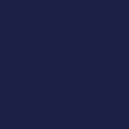
Valutare l'accessibilità attuale
Risolvere le barriere digitali identificate
Integrare l'accessibilità nei flussi di design e
sviluppo
Monitorare l'accessibilità in modo continuativo
L'accessibilità è più efficace quando viene trattata
come una pratica continua, non come un progetto una
tantum.
Come Accessiway ti
supporta nella
conformità alle WCAG
Accessiway supporta le organizzazioni
nell'implementazione delle WCAG attraverso: