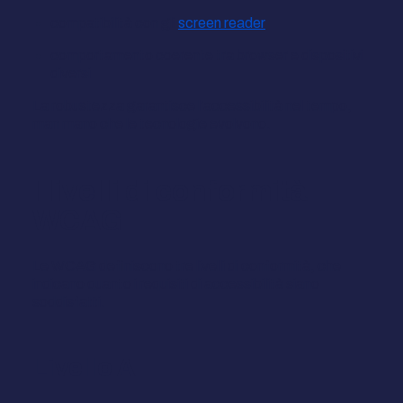
compatibilità con gli
screen reader
comportamento coerente tra browser e dispositivi
diversi
La robustezza garantisce l'accessibilità nel tempo,
man mano che le tecnologie evolvono.
I livelli di conformità
WCAG
Le WCAG definiscono tre livelli di conformità, che
indicano quanto i requisiti di accessibilità siano
soddisfatti.
Livello A