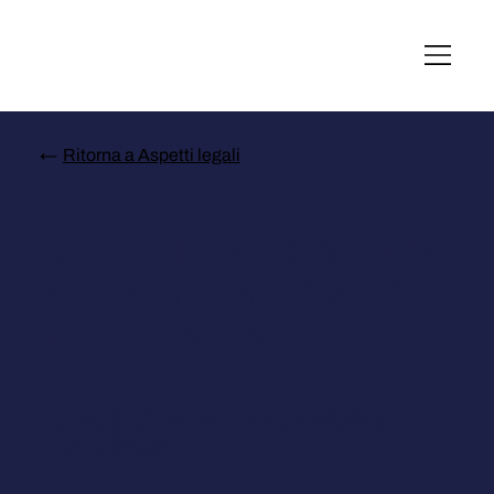
English
Italiano
Français
Deutsch
←
Ritorna a Aspetti legali
Una guida completa
agli standard WCAG
e alla conformità
Le Web Content Accessibility
Guidelines