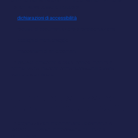
automaticamente la conformità ai requisiti normativi.
Le normative possono includere:
dichiarazioni di accessibilità
requisiti di documentazione e rendicontazione
obblighi di monitoraggio
meccanismi di enforcement
Le WCAG forniscono la base tecnica, mentre le
normative definiscono come l'accessibilità viene
valutata e applicata.
Come le organizzazioni
si avvicinano alle WCAG
Le organizzazioni implementano tipicamente le
WCAG attraverso un processo strutturato e
continuativo: