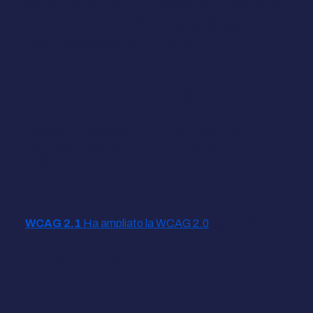
contenuto o servizio. Il Livello AAA viene tipicamente
adottato in contesti specifici, in particolare dove i
servizi digitali sono progettati per persone con
disabilità come destinatari principali.
Le versioni delle WCAG
Le WCAG si evolvono per riflettere i cambiamenti
tecnologici, i comportamenti delle persone e le
esigenze di accessibilità.
WCAG 2.0
Pubblicata nel 2008. Ha introdotto la
struttura e i principi fondamentali ancora in uso oggi.
WCAG 2.1
Ha ampliato la WCAG 2.0
aggiungendo
requisiti relativi a:
accessibilità mobile
ipovisione
accessibilità cognitiva