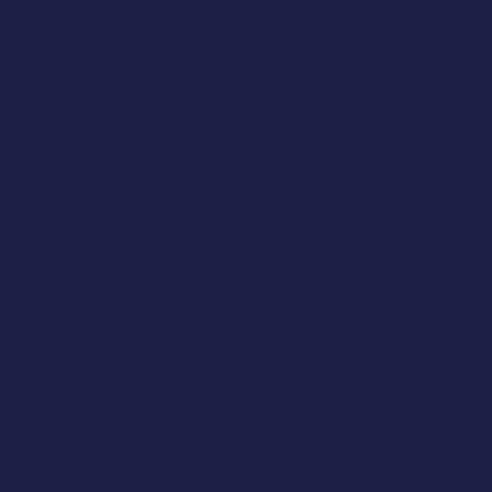
Le WCAG si fondano su quattro principi fondamentali,
spesso indicati con l'acronimo POUR.
1. Percepibile
Le informazioni e i componenti dell'interfaccia devono
essere presentati in modo che le persone possano
percepirli. Questo include:
fornire testi alternativi per i contenuti non testuali
offrire sottotitoli e trascrizioni per i contenuti
multimediali
garantire un contrasto cromatico sufficiente
consentire ai contenuti di adattarsi a diverse
dimensioni dello schermo e livelli di zoom
I contenuti che non possono essere percepiti non
possono essere accessibili.