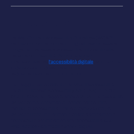
Introduzione
Le Web Content Accessibility Guidelines (WCAG)
definiscono come i contenuti digitali devono essere
progettati per essere accessibili e utilizzabili dalle
persone con disabilità. Sono lo standard
internazionale per
l'accessibilità digitale
, adottato da
organizzazioni, governi e autorità di
regolamentazione in tutto il mondo.
La maggior parte delle normative sull'accessibilità —
tra cui l'European Accessibility Act (EAA), l'EN 301
549, il RGAA, la Legge Stanca e l'ADA — si basa sulle
WCAG come fondamento tecnico per definire i
requisiti di accessibilità. Per le organizzazioni, le
WCAG offrono un riferimento chiaro e ampiamente
riconosciuto per implementare l'accessibilità su siti
web, applicazioni mobili e servizi digitali.