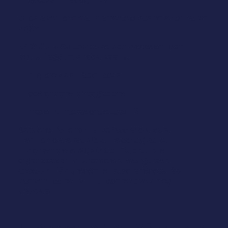
Questa versione è ampiamente citata nelle normative
vigenti.
WCAG 2.2
Sviluppa le versioni precedenti con
requisiti aggiuntivi focalizzati su:
migliore visibilità del focus
coerenza nella navigazione
modelli di interazione e usabilità
Sebbene molte normative facciano ancora
riferimento alle WCAG 2.1, è consigliabile
implementare le WCAG 2.2. Farlo aiuta le
organizzazioni a rispondere alle esigenze di
accessibilità più recenti e riduce la necessità di
interventi correttivi futuri con l'evolversi degli
standard.