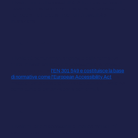
Il livello minimo di accessibilità. Affronta le barriere di
base che impediscono completamente l'accesso, ma
non copre molti problemi comuni di usabilità e
interazione.
Livello AA
Il livello più comunemente richiesto dalle normative.
Offre un livello equilibrato di accessibilità, è richiesto
da standard come
l'EN 301 549 e costituisce la base
di normative come l'European Accessibility Act
. La
maggior parte delle organizzazioni punta al Livello AA
come punto di partenza per la conformità.
Livello AAA
Il livello più alto di accessibilità. Include requisiti più
avanzati che non sempre sono applicabili a tutti i tipi di