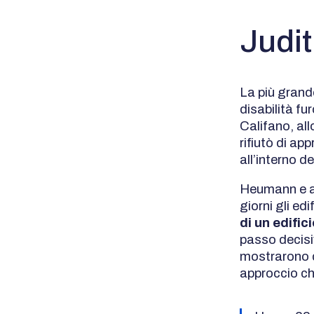
Judit
La più gran
disabilità f
Califano, all
rifiutò di ap
all’interno de
Heumann e alt
giorni gli edi
di un edific
passo decisiv
mostrarono di
approccio che