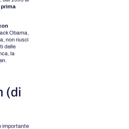
i
prima
 con
arack Obama,
a, non riuscì
i delle
nca, la
en.
 (di
o importante