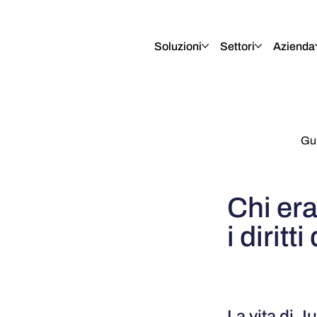
English
Italiano
Français
Deutsch
Soluzioni
Settori
Azienda
Gui
Chi er
i dirit
La vita di 