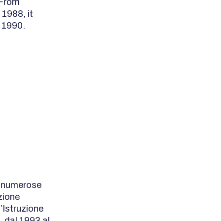
 From
 1988, it
 1990.
o numerose
azione
l’Istruzione
, dal 1993 al