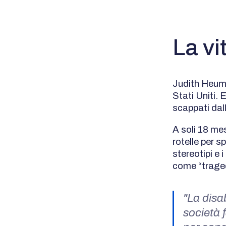
La vi
Judith Heuma
Stati Uniti. E
scappati dal
A soli 18 mes
rotelle per sp
stereotipi e 
come “traged
"La disa
società 