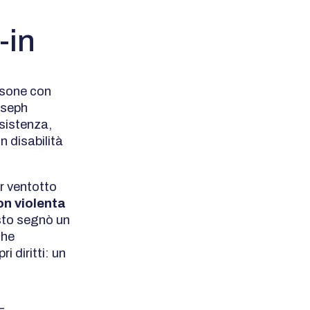
-in
ersone con
oseph
ssistenza,
n disabilità
er ventotto
on violenta
to segnò un
che
i diritti: un