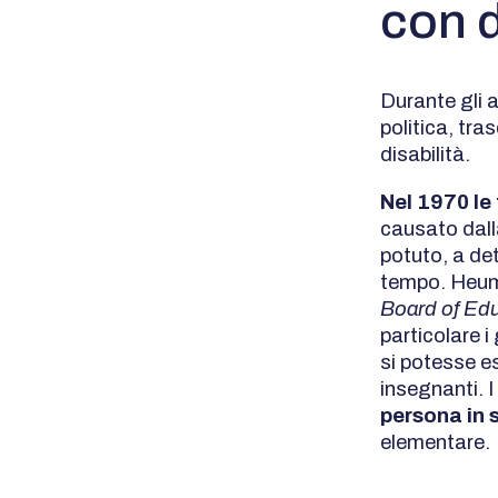
con d
Durante gli a
politica, tra
disabilità.
Nel 1970 le
causato dall
potuto, a de
tempo. Heum
Board of Ed
particolare 
si potesse e
insegnanti. 
persona in 
elementare.