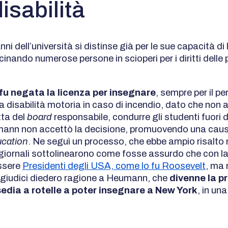
isabilità
nni dell’università si distinse già per le sue capacità di 
scinando numerose persone in scioperi per i diritti dell
 fu negata la licenza per insegnare
, sempre per il pe
a disabilità motoria in caso di incendio, dato che non 
tta del
board
responsabile, condurre gli studenti fuori da
ann non accettò la decisione, promuovendo una causa
ucation
. Ne seguì un processo, che ebbe ampio risalto 
i giornali sottolinearono come fosse assurdo che con la
ssere
Presidenti degli USA, come lo fu Roosevelt
, ma
I giudici diedero ragione a Heumann, che
divenne la p
sedia a rotelle a poter insegnare a New York
, in un