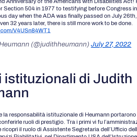
d Anniversary of the Americans with Disabilities Act!
or Section 504 in 1977 to testifying before Congress in
ous day when the ADA was finally passed on July 26th,
en 32 years later, there is still more work to be done.
ter.com/V4USn84WT1
 Heumann (@judithheumann)
July 27, 2022
i istituzionali di Judith
mann
e la responsabilità istituzionale di Heumann portaron
conferirle ruoli di prestigio. Tra i primi vi fu l’amministr
 ricoprì il ruolo di Assistente Segretaria dell’Ufficio del
rvizi Riabilitativi, nel Dipartimento USA dell’Istruzione