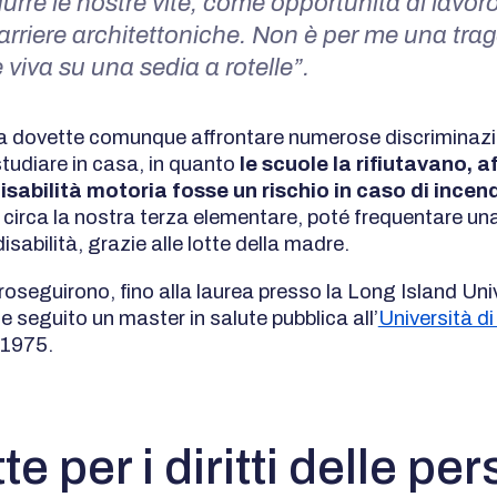
urre le nostre vite, come opportunità di lavoro 
barriere architettoniche. Non è per me una trag
e viva su una sedia a rotelle”.
ta dovette comunque affrontare numerose discriminazi
studiare in casa, in quanto
le scuole la rifiutavano, 
isabilità motoria fosse un rischio in caso di incen
, circa la nostra terza elementare, poté frequentare un
isabilità, grazie alle lotte della madre.
proseguirono, fino alla laurea presso la Long Island Univ
e seguito un master in salute pubblica all’
Università di
l 1975.
tte per i diritti delle pe