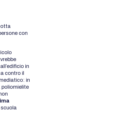
lotta
e persone con
ricolo
avrebbe
ll’edificio in
 contro il
mediatico: in
 poliomielite
 non
rima
a scuola