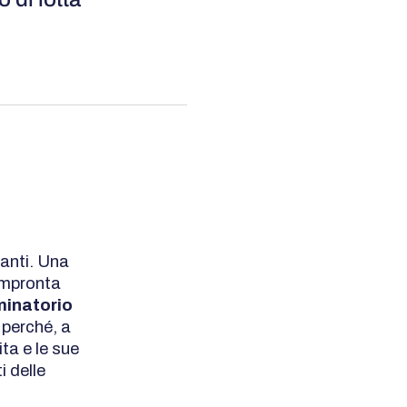
anti. Una
impronta
iminatorio
 perché, a
ta e le sue
i delle