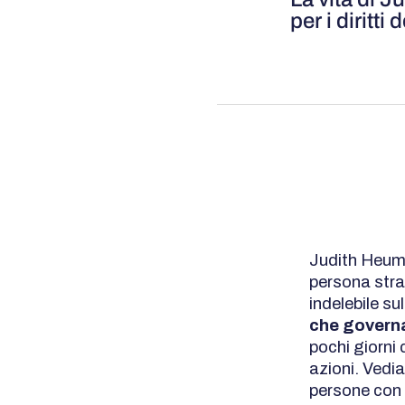
per i diritt
Judith Heuma
persona stra
indelebile s
che governa
pochi giorni
azioni. Vedia
persone con d