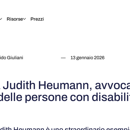
Risorse
Prezzi
do Giuliani
—
13 gennaio 2026
a Judith Heumann, avvoca
ti delle persone con disabili
Judith Heumann è uno straordinario esempio