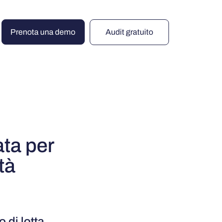
Prenota una demo
Audit gratuito
ta per
tà
 di lotta