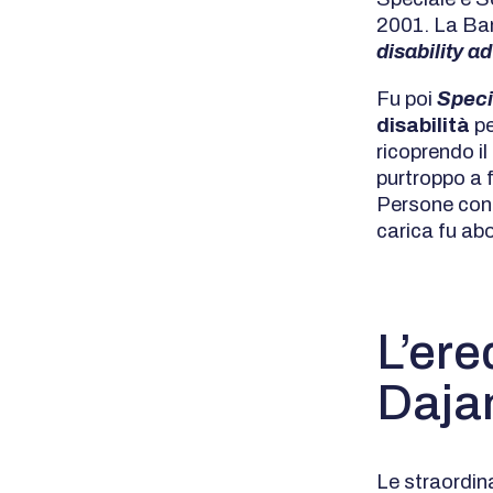
2001. La Ban
disability a
Fu poi
Speci
disabilità
pe
ricoprendo il
purtroppo a 
Persone con 
carica fu abo
L’ere
Dajan
Le straordin