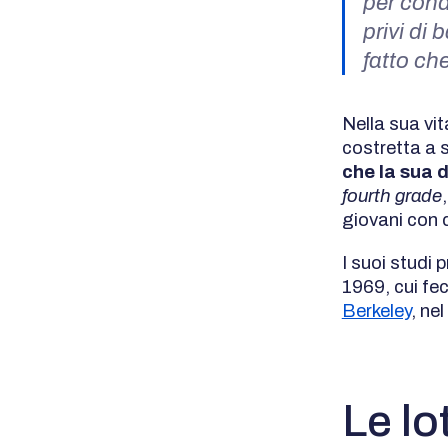
per cond
privi di 
fatto ch
Nella sua vi
costretta a 
che la sua d
fourth grade
giovani con d
I suoi studi 
1969, cui fec
Berkeley
, ne
Le lo