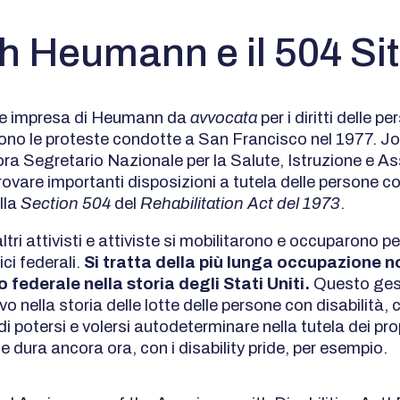
h Heumann e il 504 Sit
de impresa di Heumann da
avvocata
per i diritti delle p
urono le proteste condotte a San Francisco nel 1977. J
ora Segretario Nazionale per la Salute, Istruzione e A
provare importanti disposizioni a tutela delle persone co
lla
Section 504
del
Rehabilitation Act del 1973
.
ri attivisti e attiviste si mobilitarono e occuparono p
fici federali.
Si tratta della più lunga occupazione n
io federale nella storia degli Stati Uniti.
Questo ges
o nella storia delle lotte delle persone con disabilità, 
 potersi e volersi autodeterminare nella tutela dei propr
 dura ancora ora, con i disability pride, per esempio.