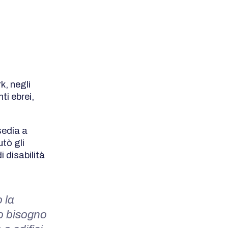
k, negli
ti ebrei,
sedia a
utò gli
i disabilità
 la
mo bisogno