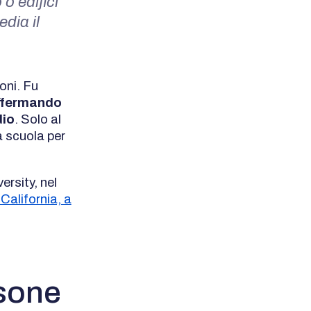
o edifici
edia il
oni. Fu
affermando
dio
. Solo al
a scuola per
ersity, nel
 California, a
rsone