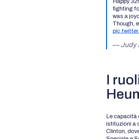
Happy 32n
fighting f
was a joy
Though, ev
pic.twit
— Judy
I ruol
Heu
Le capacità 
istituzioni a 
Clinton, dove
Speciale e Se