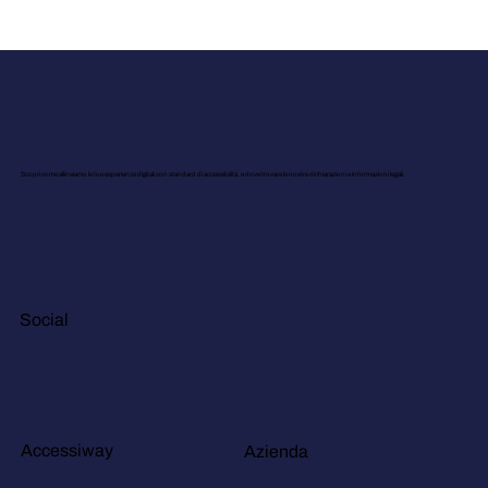
Scopri come allineiamo le tue esperienze digitali con standard di accessibilità, e dove trovare le nostre dichiarazioni e informazioni legali.
Social
Accessiway
Azienda