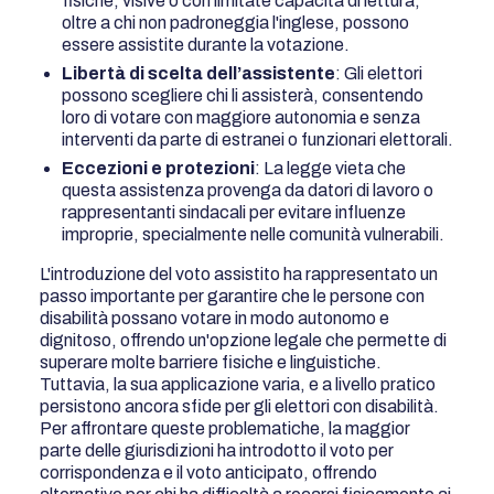
fisiche, visive o con limitate capacità di lettura,
oltre a chi non padroneggia l'inglese, possono
essere assistite durante la votazione.
Libertà di scelta dell’assistente
: Gli elettori
possono scegliere chi li assisterà, consentendo
loro di votare con maggiore autonomia e senza
interventi da parte di estranei o funzionari elettorali.
Eccezioni e protezioni
: La legge vieta che
questa assistenza provenga da datori di lavoro o
rappresentanti sindacali per evitare influenze
improprie, specialmente nelle comunità vulnerabili.
L'introduzione del voto assistito ha rappresentato un
passo importante per garantire che le persone con
disabilità possano votare in modo autonomo e
dignitoso, offrendo un'opzione legale che permette di
superare molte barriere fisiche e linguistiche.
Tuttavia, la sua applicazione varia, e a livello pratico
persistono ancora sfide per gli elettori con disabilità.
Per affrontare queste problematiche, la maggior
parte delle giurisdizioni ha introdotto il voto per
corrispondenza e il voto anticipato, offrendo