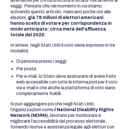
alternative per chi ha difficoltà a recarsi fisicamente ai
seggi. Pensate che nel momento in cui stiamo
scrivendo questo articolo, mancano poche ore alle
elezioni,
già 78 milioni di elettori americani
hanno scelto di votare per corrispondenza in
modo anticipato: circa metà dell'affluenza
totale del 2020
.
In sintesi, negli Stati Uniti il voto viene espresso in tre
modalità:
Di persona presso i seggi
Per posta
Per e-mail: lo Stato deve assicurarsi di avere il sito
web accessibile con tutte le informazioni per il voto
via e-mail e che anche la piattaforma di voto siano
completamente fruibili.
Si può aggiungere poi che negli Stati Uniti,
Organizzazioni come il
National Disability Rights
Network (NDRN),
lavorano per monitorare e
migliorare l'accessibilità del processo elettorale,
fornendo risorse e assistenza legale agli elettori con