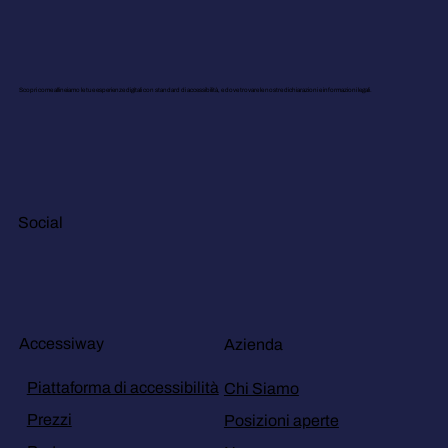
Scopri come allineiamo le tue esperienze digitali con standard di accessibilità, e dove trovare le nostre dichiarazioni e informazioni legali.
Social
Accessiway
Azienda
Piattaforma di accessibilità
Chi Siamo
Prezzi
Posizioni aperte