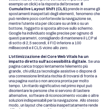
esempio un click) e la risposta del browser.
Il
Cumulative Layout Shift (CLS)
prende in esame gli
spostamenti inaspettati degli elementi, fenomeno che
può rendere poco confortevole la navigazione se,
mentre l’utente sta per cliccare su un link o su un
bottone, l’oggetto si sposta altrove sullo schermo.
Google ha individuato soglie precise per ognuno di
questi parametri, consigliando di mantenere il LCP al
di sotto di 2,5 secondi, il FID inferiore a 100
millisecondi e il CLS vicino allo zero.
L’ottimizzazione dei Core Web Vitals ha un
impatto diretto sull’accessibilità digitale.
Se una
pagina carica troppo lentamente l’elemento più
grande, chi utilizza tecnologie assistive o dispone di
una connessione limitata rischia di trovarsi di fronte a
una pagina vuota o non ancora pronta per molto
tempo. Un ritardo significativo nel primo input può
disorientare le persone che si servono di tastiere
alternative, software di riconoscimento vocale o altre
soluzioni indispensabili per la navigazione. Allo stesso
modo, un layout che cambia inaspettatamente rende