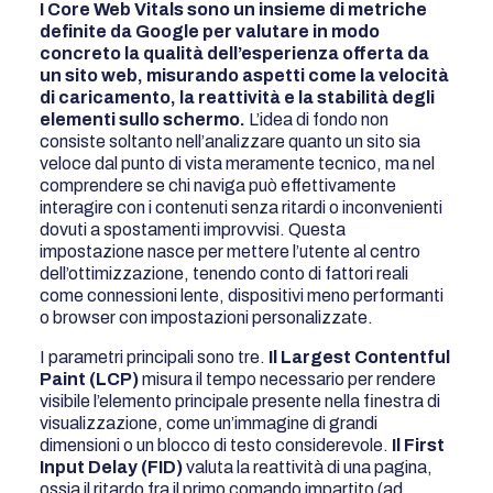
I Core Web Vitals sono un insieme di metriche
definite da Google per valutare in modo
concreto la qualità dell’esperienza offerta da
un sito web, misurando aspetti come la velocità
di caricamento, la reattività e la stabilità degli
elementi sullo schermo.
L’idea di fondo non
consiste soltanto nell’analizzare quanto un sito sia
veloce dal punto di vista meramente tecnico, ma nel
comprendere se chi naviga può effettivamente
interagire con i contenuti senza ritardi o inconvenienti
dovuti a spostamenti improvvisi. Questa
impostazione nasce per mettere l’utente al centro
dell’ottimizzazione, tenendo conto di fattori reali
come connessioni lente, dispositivi meno performanti
o browser con impostazioni personalizzate.
I parametri principali sono tre.
Il Largest Contentful
Paint (LCP)
misura il tempo necessario per rendere
visibile l’elemento principale presente nella finestra di
visualizzazione, come un’immagine di grandi
dimensioni o un blocco di testo considerevole.
Il First
Input Delay (FID)
valuta la reattività di una pagina,
ossia il ritardo fra il primo comando impartito (ad