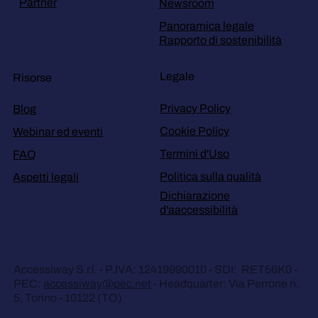
Partner
Newsroom
Panoramica legale
Rapporto di sostenibilità
Legale
Risorse
Privacy Policy
Blog
Cookie Policy
Webinar ed eventi
Termini d'Uso
FAQ
Politica sulla qualità
Aspetti legali
Dichiarazione
d'aaccessibilità
Accessiway S.r.l. - P.IVA: 12419990010 - SDI: RET56K0 -
PEC:
accessiway@pec.net
- Headquarter: Via Perrone n.
5, Torino - 10122 (TO)