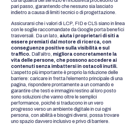
cui la qualità del servizio e l’inclusività procedono di
pari passo, garantendo che nessuno sia lasciato
indietro a causa di limiti tecnici o di progettazione.
Assicurarsi che i valori di LCP, FID e CLS siano in linea
con le soglie raccomandate da Google porta benefici
trasversali. Da un lato,
aiuta i proprietari di siti a
essere premiati dal motore di ricerca, con
conseguenze positive sulla visibilità e sul
traffico.
Dall’altro,
migliora concretamente la
vita delle persone, che possono accedere ai
contenuti senza imbattersi in ostacoli inutili.
L’aspetto più importante è proprio la riduzione delle
barriere: caricare in fretta l’elemento principale di una
pagina, rispondere prontamente a un comando e
garantire che testi e immagini restino al loro posto
sono soluzioni che vanno oltre le semplici
performance, poiché si traducono in un vero
progresso verso un ambiente digitale in cui ogni
persona, con abilità e bisogni diversi, possa trovare
uno spazio davvero inclusivo e privo di barriere.