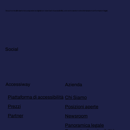
Scopri come allineiamo le tue esperienze digitali con standard di accessibilità, e dove trovare le nostre dichiarazioni e informazioni legali.
Social
Accessiway
Azienda
Piattaforma di accessibilità
Chi Siamo
Prezzi
Posizioni aperte
Partner
Newsroom
Panoramica legale