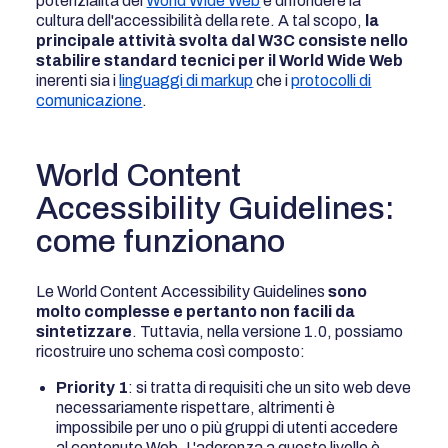
potenzialità del
World Wide Web
e diffondere la
cultura dell'accessibilità della rete. A tal scopo,
la
principale attività svolta dal W3C consiste nello
stabilire standard tecnici per il World Wide Web
inerenti sia i
linguaggi di markup
che i
protocolli di
comunicazione
.
World Content
Accessibility Guidelines:
come funzionano
Le World Content Accessibility Guidelines
sono
molto complesse e pertanto non facili da
sintetizzare
. Tuttavia, nella versione 1.0, possiamo
ricostruire uno schema così composto:
Priority 1
: si tratta di requisiti che un sito web deve
necessariamente rispettare, altrimenti è
impossibile per uno o più gruppi di utenti accedere
al contenuto Web. L'aderenza a questo livello è