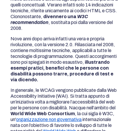
quelli concettuali. V’erano infatti solo 14 indicazioni
tecniche, riferite unicamente ai codici HTML e CSS.
Ciononostante,
divennero una
W3C
recommendation
, sostituita poi dalla versione del
2008.
Nove anni dopo arriva infatti una vera e propria
rivoluzione, con la versione 2.0. Rilasciata nel 2008,
contiene moltissime tecniche, applicabili a tutte le
tecnologie di programmazione. Questi accorgimenti
sono poi spiegati in modo esaustivo,
illustrando
esempi pratici, benefici che le persone con
disabilità possono trarre, procedure di test e
via dicendo.
In generale, le WCAG vengono pubblicate dalla Web
Accessibility Initiative (WAI). Si tratta appunto di
un’iniziativa volta a migliorare l’accessibilità del web
per le persone con disabilità. Nacque nell’ambito del
World Wide Web Consortium
, la cui sigla è W3C,
un'
organizzazione non governativa
internazionale
nata con l’obiettivo di favorire lo sviluppo di tutte le