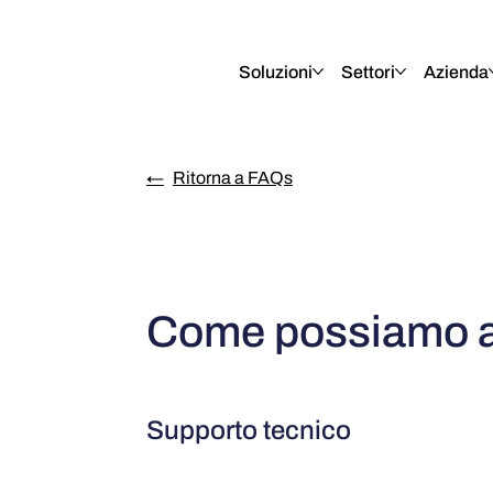
English
Italiano
Français
Deutsch
Soluzioni
Settori
Azienda
←
Ritorna a FAQs
Come possiamo ai
Supporto tecnico