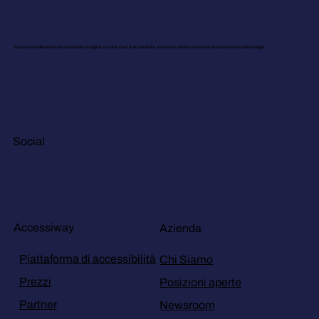
Scopri come allineiamo le tue esperienze digitali con standard di accessibilità, e dove trovare le nostre dichiarazioni e informazioni legali.
Social
Accessiway
Azienda
Piattaforma di accessibilità
Chi Siamo
Prezzi
Posizioni aperte
Partner
Newsroom