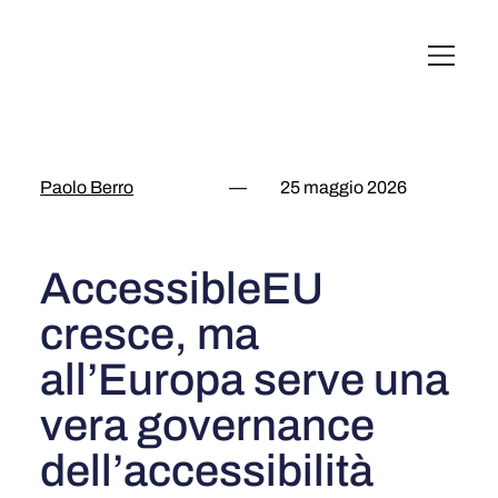
English
Italiano
Français
Deutsch
Paolo Berro
—
25 maggio 2026
AccessibleEU
cresce, ma
all’Europa serve una
vera governance
dell’accessibilità