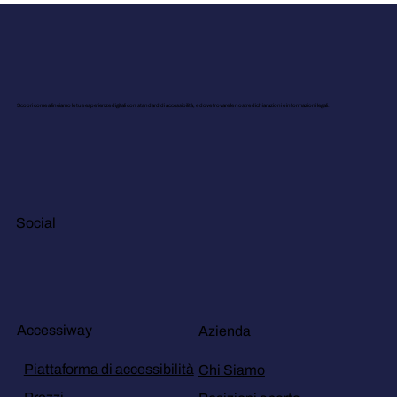
Scopri come allineiamo le tue esperienze digitali con standard di accessibilità, e dove trovare le nostre dichiarazioni e informazioni legali.
Social
Accessiway
Azienda
Piattaforma di accessibilità
Chi Siamo