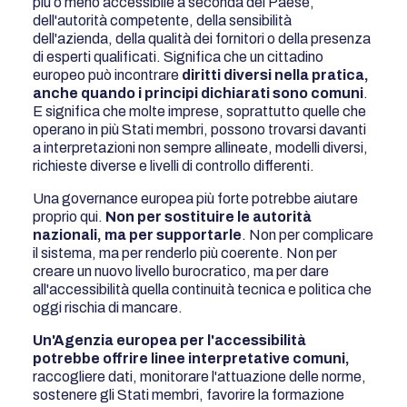
più o meno accessibile a seconda del Paese,
dell'autorità competente, della sensibilità
dell'azienda, della qualità dei fornitori o della presenza
di esperti qualificati. Significa che un cittadino
europeo può incontrare
diritti diversi nella pratica,
anche quando i principi dichiarati sono comuni
.
E significa che molte imprese, soprattutto quelle che
operano in più Stati membri, possono trovarsi davanti
a interpretazioni non sempre allineate, modelli diversi,
richieste diverse e livelli di controllo differenti.
Una governance europea più forte potrebbe aiutare
proprio qui.
Non per sostituire le autorità
nazionali, ma per supportarle
. Non per complicare
il sistema, ma per renderlo più coerente. Non per
creare un nuovo livello burocratico, ma per dare
all'accessibilità quella continuità tecnica e politica che
oggi rischia di mancare.
Un'Agenzia europea per l'accessibilità
potrebbe offrire linee interpretative comuni,
raccogliere dati, monitorare l'attuazione delle norme,
sostenere gli Stati membri, favorire la formazione