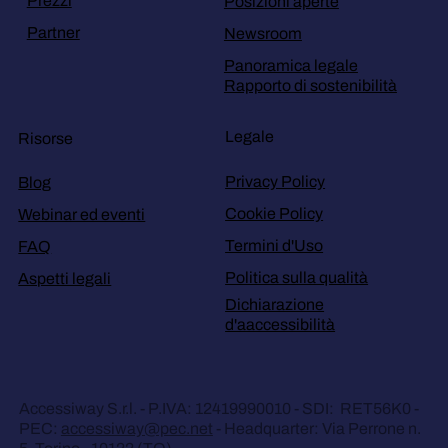
Prezzi
Posizioni aperte
Partner
Newsroom
Panoramica legale
Rapporto di sostenibilità
Legale
Risorse
Privacy Policy
Blog
Cookie Policy
Webinar ed eventi
Termini d'Uso
FAQ
Politica sulla qualità
Aspetti legali
Dichiarazione
d'aaccessibilità
Accessiway S.r.l. - P.IVA: 12419990010 - SDI: RET56K0 -
PEC:
accessiway@pec.net
- Headquarter: Via Perrone n.