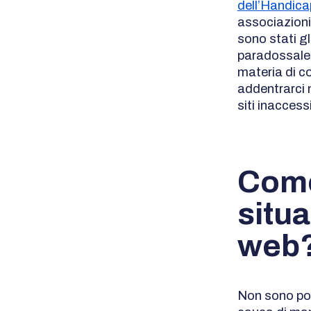
dell’Handica
associazioni 
sono stati gli
paradossale, 
materia di c
addentrarci 
siti inaccessi
Come
situa
web
Non sono poc