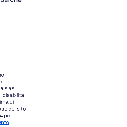
he
e
ualsiasi
 disabilità
rima di
aso del sito
4 per
ento