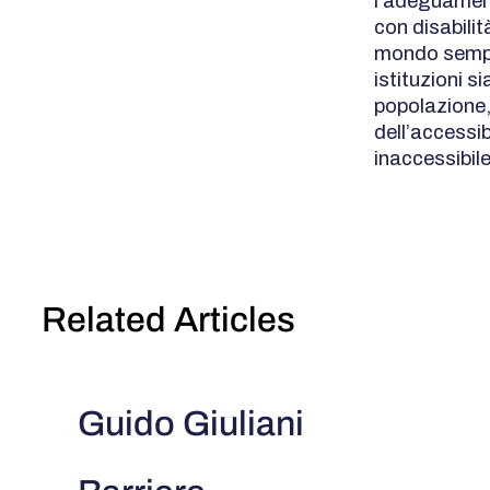
l’adeguament
con disabilit
mondo sempre
istituzioni s
popolazione,
dell’accessib
inaccessibile
Related Articles
Guido Giuliani