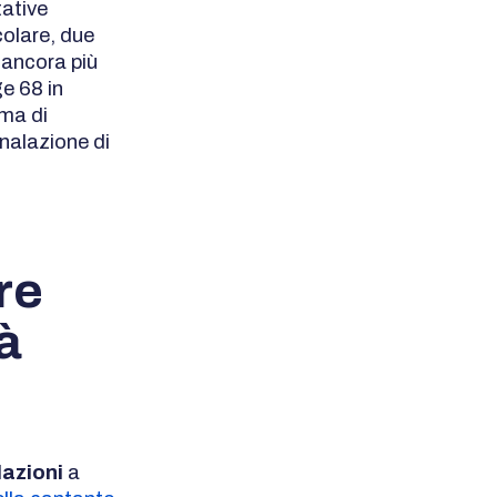
tative
colare, due
, ancora più
e 68 in
ima di
nalazione di
re
à
lazioni
a