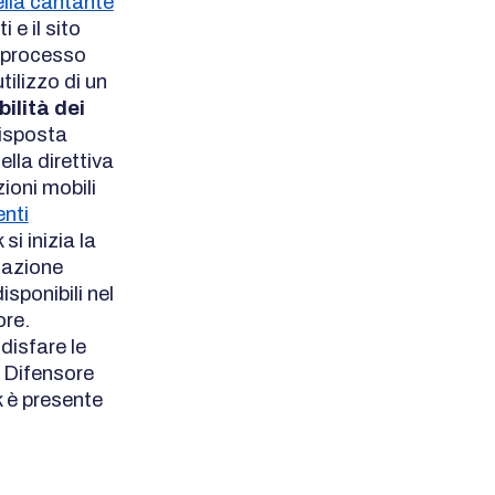
ella cantante
 e il sito
n processo
tilizzo di un
bilità dei
disposta
lla direttiva
zioni mobili
enti
si inizia la
cazione
disponibili nel
ore.
disfare le
l Difensore
nk è presente