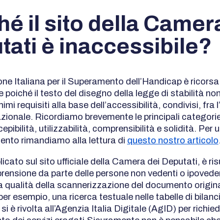
é il sito della Camer
tati è inaccessibile?
ne Italiana per il Superamento dell’Handicap è ricorsa 
poiché il testo del disegno della legge di stabilità no
mi requisiti alla base dell’accessibilità, condivisi, fra l’
nazionale. Ricordiamo brevemente le principali categorie
rcepibilità, utilizzabilità, comprensibilità e solidità. Pe
nto rimandiamo alla lettura di
questo nostro articolo
blicato sul sito ufficiale della Camera dei Deputati, è ris
mprensione da parte delle persone non vedenti o ipovede
a qualità della scannerizzazione del documento origina
r esempio, una ricerca testuale nelle tabelle di bilanc
i è rivolta all’Agenzia Italia Digitale (AgID) per richie