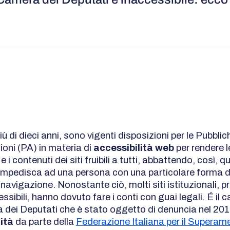
più di dieci anni, sono vigenti disposizioni per le Pubblic
oni (PA) in materia di
accessibilità web
per rendere l
 i contenuti dei siti fruibili a tutti, abbattendo, così, q
 impedisca ad una persona con una particolare forma di
avigazione. Nonostante ciò, molti siti istituzionali, p
essibili, hanno dovuto fare i conti con guai legali. É il c
 dei Deputati che è stato oggetto di denuncia nel 201
lità
da parte della
Federazione Italiana per il Superam