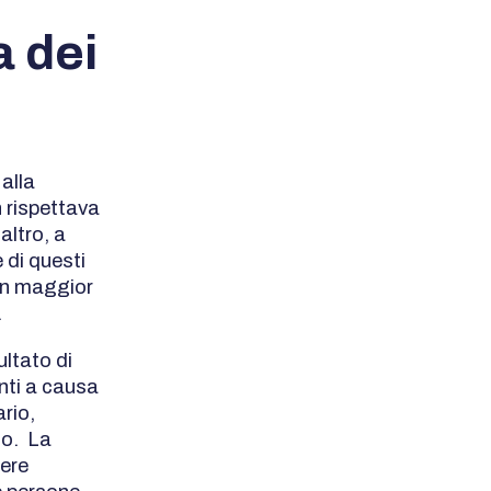
a dei
alla
n rispettava
altro, a
 di questi
r un maggior
.
ultato di
nti a causa
rio,
io. La
dere