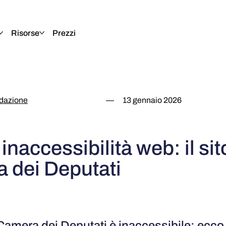
Risorse
Prezzi
dazione
—
13 gennaio 2026
 inaccessibilità web: il sit
 dei Deputati
a Camera dei Deputati è inaccessibile: ecc