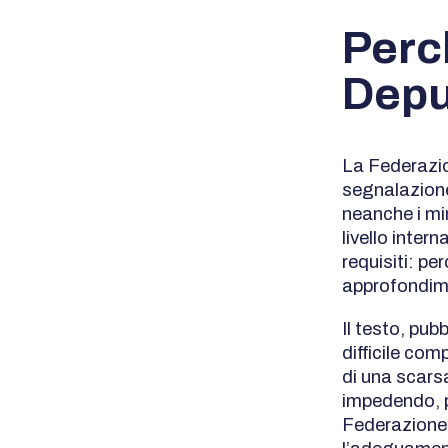
Perch
Depu
La Federazio
segnalazione 
neanche i mini
livello inter
requisiti: pe
approfondime
Il testo, pub
difficile co
di una scars
impedendo, pe
Federazione s