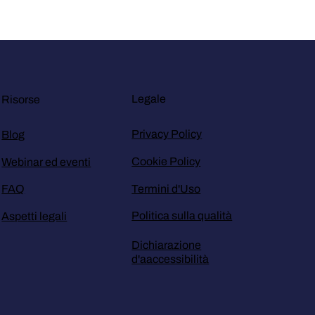
Legale
Risorse
Privacy Policy
Blog
Cookie Policy
Webinar ed eventi
Termini d'Uso
FAQ
Politica sulla qualità
Aspetti legali
Dichiarazione
d'aaccessibilità