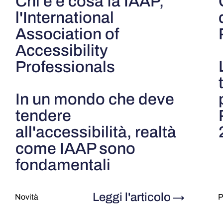
Chi è e cosa fa IAAP,
l'International
Association of
Accessibility
Professionals
In un mondo che deve
tendere
all'accessibilità, realtà
come IAAP sono
fondamentali
Leggi l'articolo
→
Novità
P