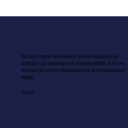
Scopri come allineiamo le tue esperienze
digitali con standard di accessibilità, e dove
trovare le nostre dichiarazioni e informazioni
legali.
Social