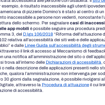
ata accessibilità alle persone con disabilità. Il
sito d
r esempio, è risultato inaccessibile agli utenti ipovedenti
 americana di pizzerie Domino’s è stato al centro di u
nto inaccessibile a persone non vedenti, nonostante l’u
lettura dello schermo. Per segnalare
casi di inaccessi
elle app mobili
è possibile seguire una procedura pre
comma 3, del
D.lgs 106/2018
“Riforma dell'attuazione de
2 relativa all'accessibilità dei siti web e delle applica
blici” e dalle
Linee Guida sull’accessibilità degli strum
Attraverso il link di accesso al Meccanismo di feedback 
 una notifica all’amministrazione del sito o dell’appli
k si trova all’interno delle
Dichiarazioni di accessibilità
, 
ti o nella descrizione delle applicazioni presenti nello st
he, qualora l’amministrazione non intervenga per sod
ro 30 giorni dalla segnalazione, è possibile rivolgersi a
 Digitale, attraverso la
Procedura di attuazione
il cui li
azione di accessibilità.