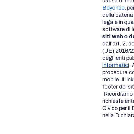
causa di manc
Beyoncé
, pe
della catena
legale in qua
software di 
siti web o d
dall’art. 2. 
(UE) 2016/210
degli enti pub
informatici
. 
procedura con
mobile. Il lin
footer dei si
Ricordiamo c
richieste ent
Civico per il
nella Dichiar