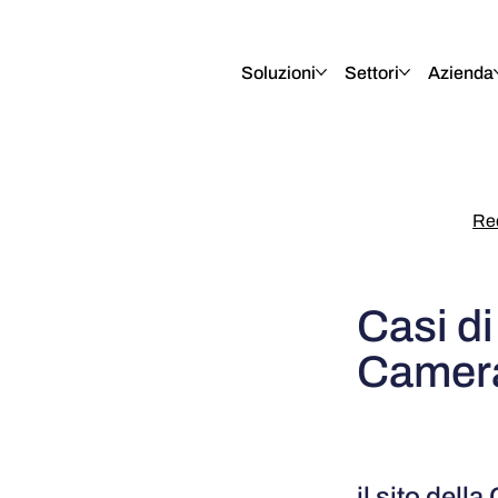
English
Italiano
Français
Deutsch
Soluzioni
Settori
Azienda
Re
Casi di
Camera
il sito dell