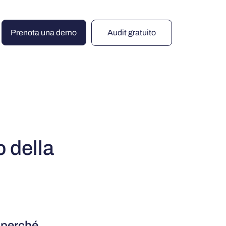
Prenota una demo
Audit gratuito
o della
o perché