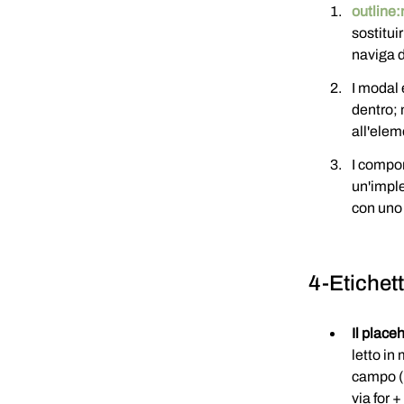
outline
sostituir
naviga d
I modal 
dentro; 
all'elem
I compo
un'imple
con uno 
4-Etichet
Il place
letto in
campo (
via for +