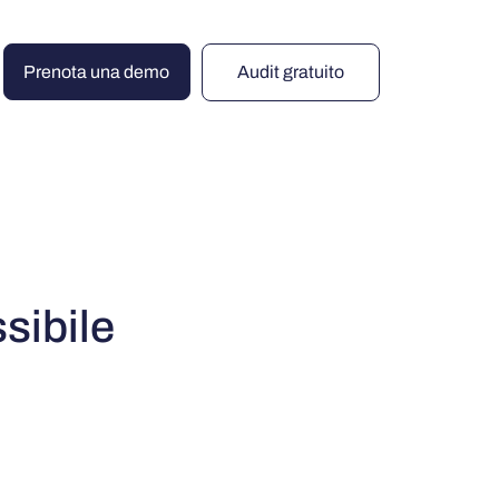
Prenota una demo
Audit gratuito
sibile
o