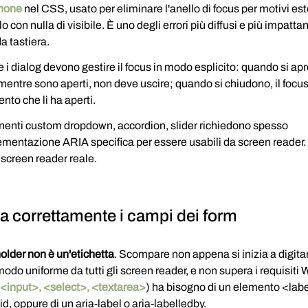
:none
 nel CSS, usato per eliminare l'anello di focus per motivi est
lo con nulla di visibile. È uno degli errori più diffusi e più impattan
a tastiera.
e i dialog devono gestire il focus in modo esplicito: quando si apro
mentre sono aperti, non deve uscire; quando si chiudono, il focus
ento che li ha aperti.
nenti custom dropdown, accordion, slider richiedono spesso 
mentazione ARIA specifica per essere usabili da screen reader. Te
screen reader reale.
ta correttamente i campi dei form
holder non è un'etichetta
. Scompare non appena si inizia a digita
 modo uniforme da tutti gli screen reader, e non supera i requisit
<input>, <select>, <textarea>
) ha bisogno di un elemento <labe
 id, oppure di un aria-label o aria-labelledby.