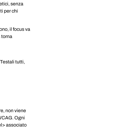
etici, senza 
ti per chi 
no, il focus va 
 torna 
stali tutti, 
re, non viene 
i WCAG. Ogni 
l> associato 