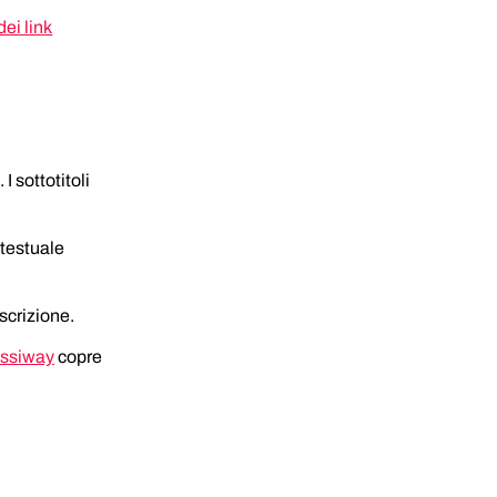
ei link
I sottotitoli 
 testuale 
escrizione.
essiway
 copre 