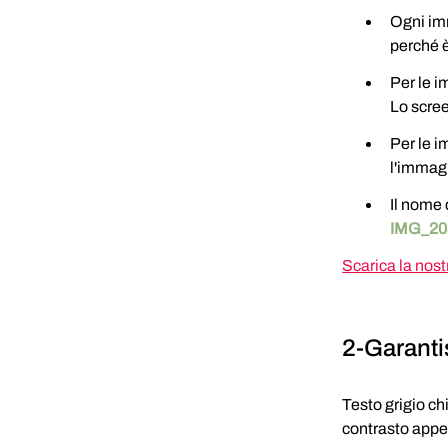
Ogni imm
perché è
Per le i
Lo scree
Per le i
l'immag
Il nome d
IMG_20
Scarica la nost
2-Garantis
Testo grigio ch
contrasto appen