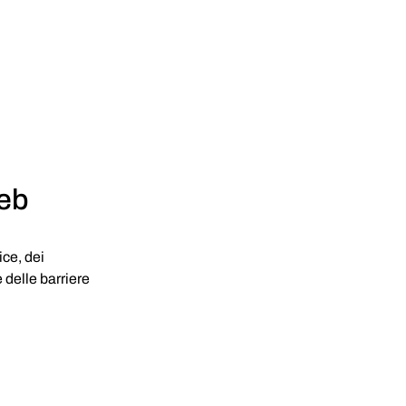
web
ce, dei 
delle barriere 