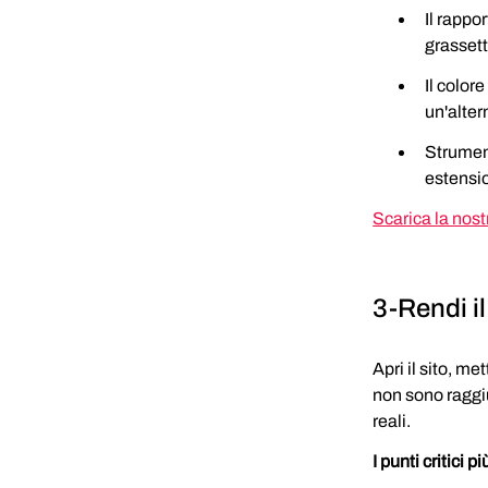
Il rappor
grassett
Il color
un'alter
Strumenti
estensi
Scarica la nost
3-Rendi il
Apri il sito, me
non sono raggiu
reali.
I punti critici p