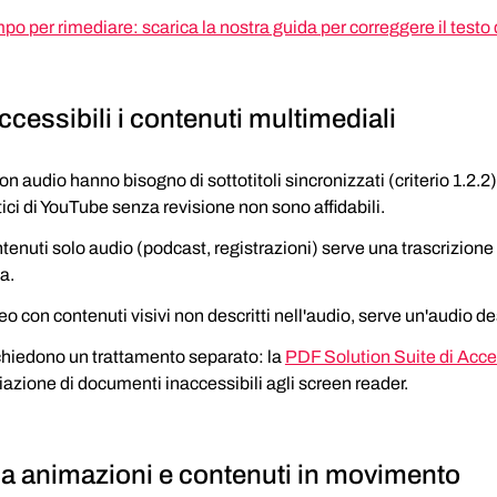
o per rimediare: scarica la nostra guida per correggere il testo d
cessibili i contenuti multimediali
on audio hanno bisogno di sottotitoli sincronizzati (criterio 1.2.2). 
ci di YouTube senza revisione non sono affidabili.
ntenuti solo audio (podcast, registrazioni) serve una trascrizione
a.
deo con contenuti visivi non descritti nell'audio, serve un'audio d
chiedono un trattamento separato: la 
PDF Solution Suite di Acc
iazione di documenti inaccessibili agli screen reader.
la animazioni e contenuti in movimento