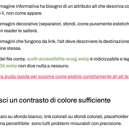
agine informativa ha bisogno di un attributo alt che descriva c
 lì, non come appare.
mmagini decorative (separatori, sfondi, icone puramente estetich
n reader le salterà.
mmagini che fungono da link, l'alt deve descrivere la destinazione 
ine stessa.
el file conta: 
audit-accessibilita-wcag.webp
 è indicizzabile e leg
34.webp
 non dice nulla a nessuno.
ra guida rapida per scoprire come gestire correttamente gli alt te
ci un contrasto di colore sufficiente
iaro su sfondo bianco, link colorati su sfondi colorati, placeholder
a percettibile: sono tutti problemi misurabili con precisione.