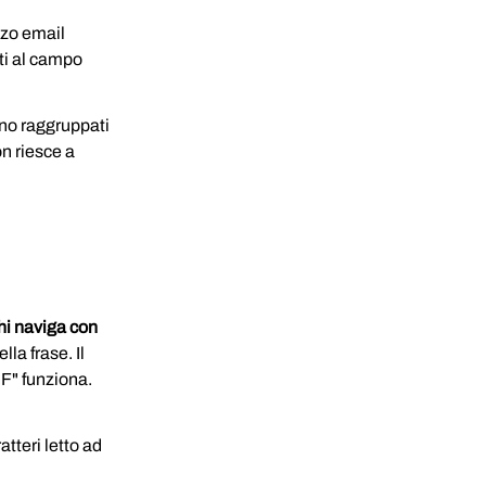
zzo email 
i al campo 
nno raggruppati 
n riesce a 
chi naviga con 
lla frase. Il 
F" funziona. 
tteri letto ad 