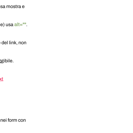
osa mostra e 
e) usa 
alt=""
. 
del link, non 
gibile. 
xt
 nei form con 