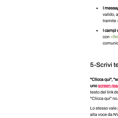
I messag
valido,
tramite 
I campi 
con 
<fie
comunica
5-Scrivi te
"Clicca qui", "s
uno 
screen rea
testo del link 
"Clicca qui" no
Lo stesso vale 
alta voce da N