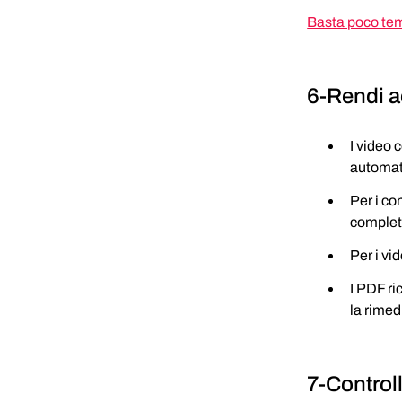
Basta poco temp
6-Rendi ac
I video c
automati
Per i co
complet
Per i vi
I PDF ri
la rimed
7-Control