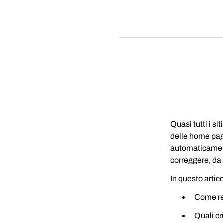
Quasi tutti i si
delle home pag
automaticament
correggere, da 
In questo artic
Come ren
Quali cr