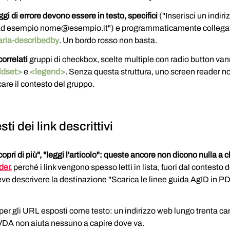
gi di errore devono essere in testo, specifici
 ("Inserisci un indiri
 ad esempio nome@esempio.it") e programmaticamente collegat
aria-describedby
. Un bordo rosso non basta.
correlati
 gruppi di checkbox, scelte multiple con radio button va
ldset>
 e 
<legend>
. Senza questa struttura, uno screen reader no
re il contesto del gruppo.
sti dei link descrittivi
copri di più", "leggi l'articolo": queste ancore non dicono nulla a 
der,
 perché i link vengono spesso letti in lista, fuori dal contesto de
deve descrivere la destinazione "Scarica le linee guida AgID in PD
.
per gli URL esposti come testo: un indirizzo web lungo trenta cara
VDA non aiuta nessuno a capire dove va.