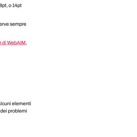
8pt, o 14pt 
serve sempre 
r di WebAIM
, 
 alcuni elementi 
 dei problemi 