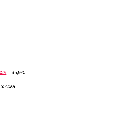
024
, il 95,9% 
b: cosa 