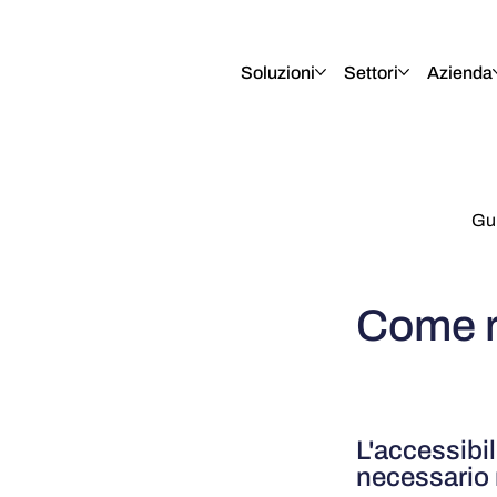
English
Italiano
Français
Deutsch
Soluzioni
Settori
Azienda
Gui
Come r
L'accessibil
necessario