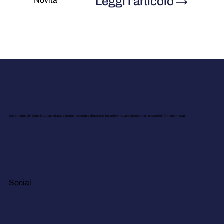
Leggi l'articolo
→
Novità
Scopri come allineiamo le tue esperienze digitali con standard di accessibilità, e dove trovare le nostre dichiarazioni e informazioni legali.
Social