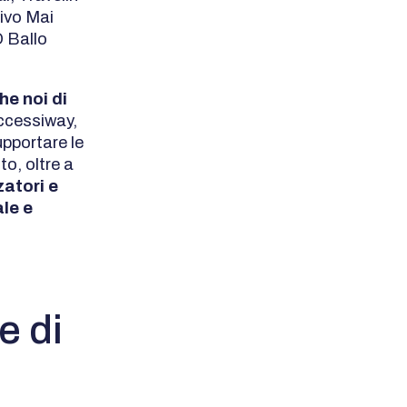
tivo Mai
D Ballo
he noi di
ccessiway,
upportare le
to, oltre a
atori e
ale e
e di