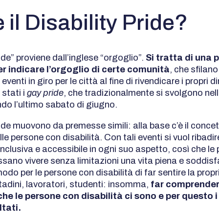
 il Disability Pride?
ride” proviene dall’inglese “orgoglio”.
Si tratta di una 
er indicare l’orgoglio di certe comunità
, che sfilano
enti in giro per le città al fine di rivendicare i propri dirit
 stati i
gay pride
, che tradizionalmente si svolgono nelle
ndo l’ultimo sabato di giugno.
pride muovono da premesse simili: alla base c’è il concet
le persone con disabilità. Con tali eventi si vuol ribadire 
nclusiva e accessibile in ogni suo aspetto, così che le
ssano vivere senza limitazioni una vita piena e soddis
modo per le persone con disabilità di far sentire la prop
tadini, lavoratori, studenti: insomma,
far comprender
e le persone con disabilità ci sono e per questo i l
tati.