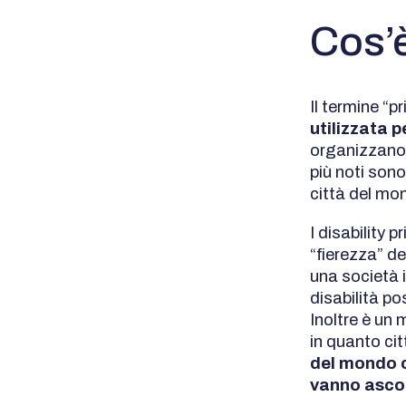
Cos’è
Il termine “p
utilizzata p
organizzano ev
più noti sono
città del mo
I disability 
“fierezza” del
una società i
disabilità po
Inoltre è un 
in quanto cit
del mondo ch
vanno ascol