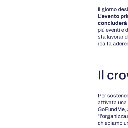
Il giorno des
L’evento pr
concluderà 
più eventi e 
sta lavorand
realtà aderen
Il cr
Per sostenere
attivata una
GoFundMe,
“l'organizza
chiediamo un 