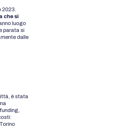
le 2023.
a che si
ranno luogo
e parata si
amente dalle
ittà, è stata
rma
dfunding,
osti:
 Torino