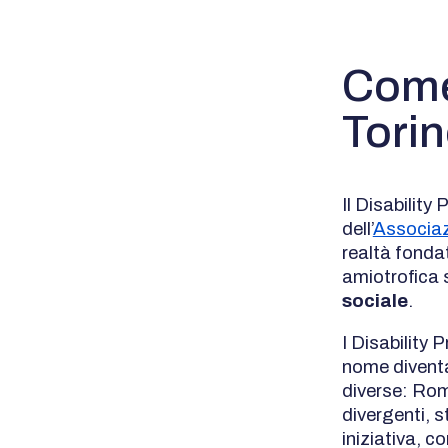
Come 
Tori
Il Disability
dell’
Associaz
realtà fonda
amiotrofica
sociale
.
I Disability 
nome diventas
diverse: Roma
divergenti, s
iniziativa, c