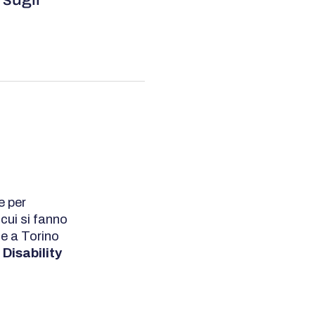
e per
cui si fanno
de a Torino
 Disability