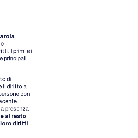
parola
 e
ti. I primi e i
 principali
to di
il diritto a
 persone con
facente.
ria presenza
e al resto
oro diritti