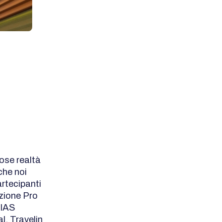
ose realtà
che noi
artecipanti
zione Pro
AIAS
l, Travelin