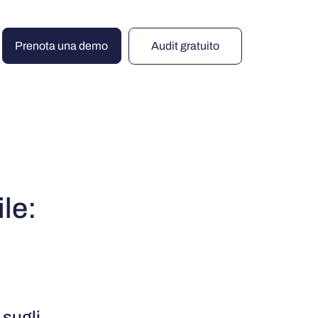
Prenota una demo
Audit gratuito
ile:
 sugli