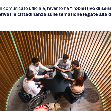
l comunicato ufficiale, l’evento ha
“l'obiettivo di sen
 privati e cittadinanza sulle tematiche legate alla d