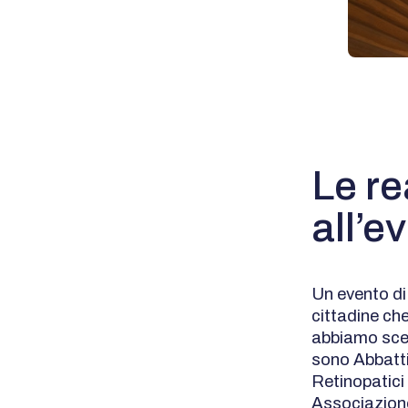
Le re
all’e
Un evento di
cittadine ch
abbiamo scelt
sono Abbatt
Retinopatici
Associazione