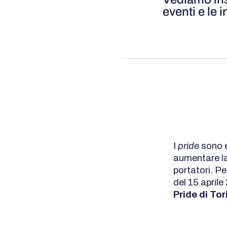
eventi e le i
I
pride
sono e
aumentare la
portatori. Pe
del 15 april
Pride di Tor