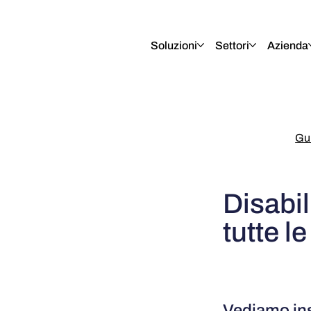
English
Italiano
Français
Deutsch
Soluzioni
Settori
Azienda
Gui
Disabil
tutte l
Vediamo ins