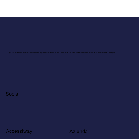
Scopri come allineiamo le tue esperienze digitali con standard di accessibilità, e dove trovare le nostre dichiarazioni e informazioni legali.
Social
Accessiway
Azienda