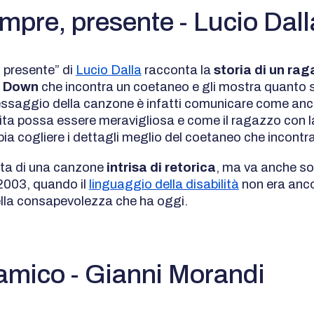
mpre, presente - Lucio Dall
 presente” di
Lucio Dalla
racconta la
storia di un rag
i Down
che incontra un coetaneo e gli mostra quanto sia
ssaggio della canzone è infatti comunicare come anc
a vita possa essere meravigliosa e come il ragazzo con 
ia cogliere i dettagli meglio del coetaneo che incontra
atta di una canzone
intrisa di retorica
, ma va anche so
 2003, quando il
linguaggio della disabilità
non era anco
lla consapevolezza che ha oggi.
 amico - Gianni Morandi