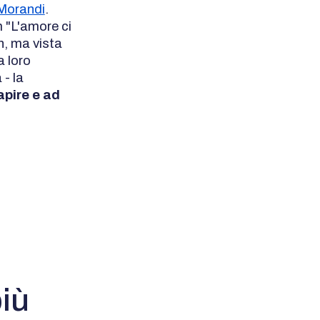
Morandi
.
um "L'amore ci
n, ma vista
a loro
 - la
apire e ad
più