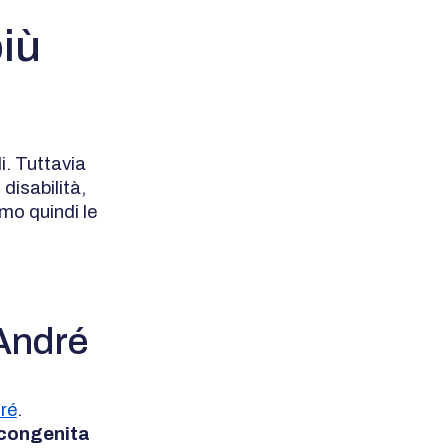
più
i. Tuttavia
disabilità,
mo quindi le
 André
ré
.
 congenita