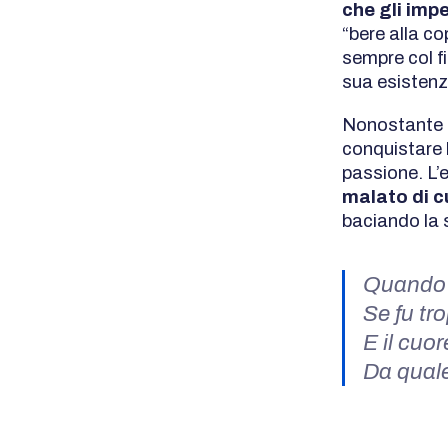
che gli imp
“bere alla co
sempre col fi
sua esistenz
Nonostante le
conquistare 
passione. L’e
malato di c
baciando la
Quando i
Se fu tr
E il cuo
Da quale