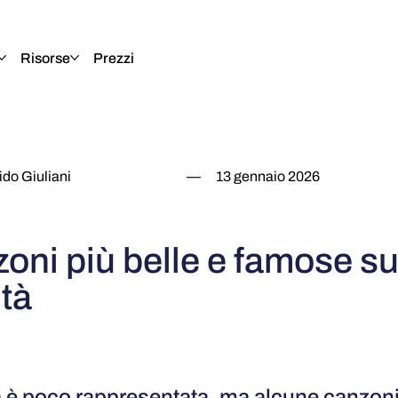
Risorse
Prezzi
do Giuliani
—
13 gennaio 2026
oni più belle e famose su
ità
tà è poco rappresentata, ma alcune canzoni