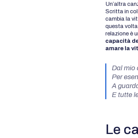
Un’altra can
Scritta in c
cambia la vi
questa volta 
relazione è u
capacità de
amare la vi
Dal mio 
Per ese
A guardar
E tutte l
Le ca