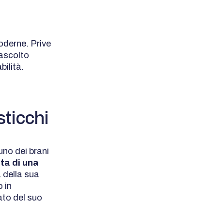
moderne. Prive
 ascolto
bilità.
sticchi
uno dei brani
ta di una
a della sua
 in
ato del suo