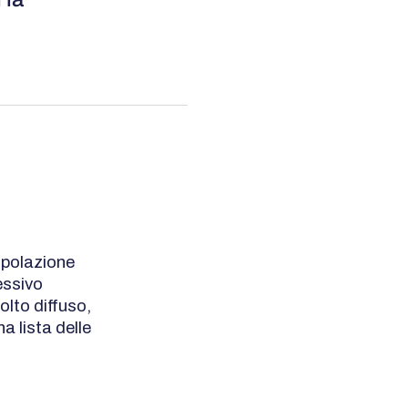
opolazione
essivo
lto diffuso,
a lista delle