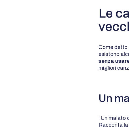
Le ca
vecc
Come detto p
esistono alcu
senza usare
migliori canz
Un mal
“Un malato d
Racconta la 