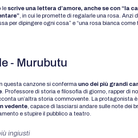
 le
scrive una lettera d’amore, anche se con “la ca
entare”
, in cui le promette di regalarle una rosa. Anzi 
ssa per dipingere ogni cosa” e “una rosa bianca come f
le - Murubutu
n questa canzone si conferma
uno dei più grandi can
e
. Professore di storia e filosofia di giorno, rapper di no
cconta un’altra storia commovente. La protagonista è 
on vedente
, capace di lasciarsi andare sulle note dei br
nto e stupire il pubblico a teatro.
iù ingiusti