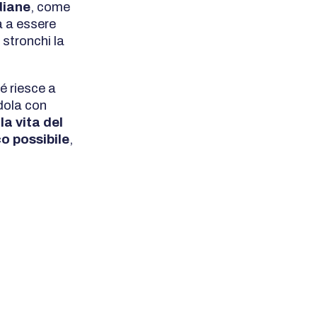
diane
, come
ta a essere
 stronchi la
é riesce a
dola con
:
la vita del
o possibile
,