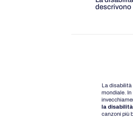
descrivono 
La disabilit
mondiale. In 
invecchiamen
la disabili
canzoni più b