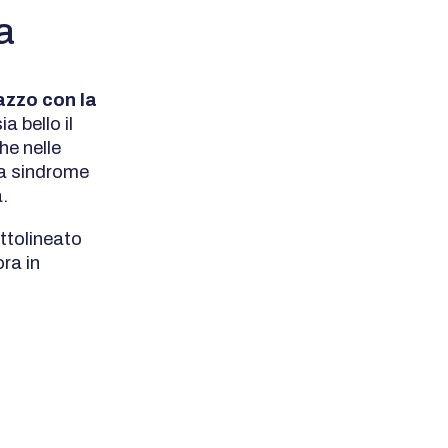
a
azzo con la
 bello il
he nelle
la sindrome
.
ttolineato
ra in