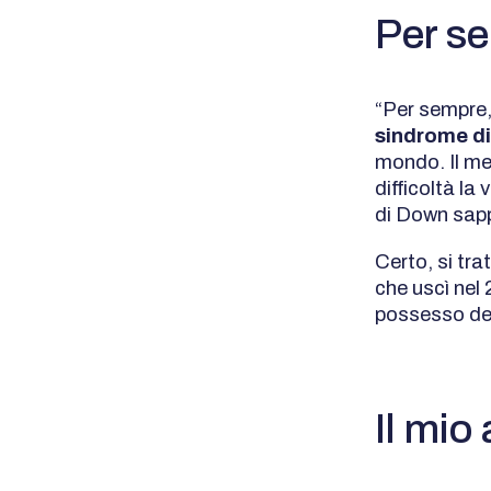
Per se
“Per sempre,
sindrome d
mondo. Il me
difficoltà l
di Down sapp
Certo, si tr
che uscì nel
possesso de
Il mio