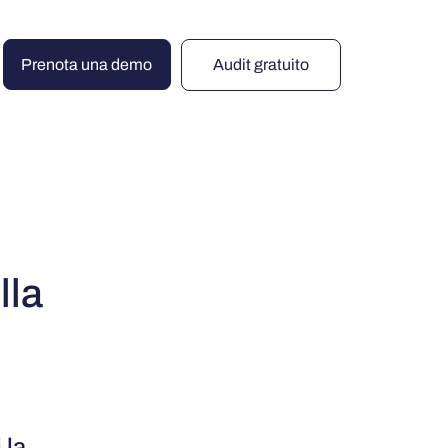
Prenota una demo
Audit gratuito
lla
 la