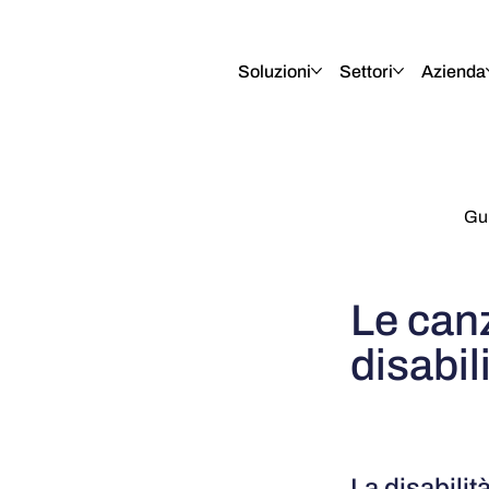
English
Italiano
Français
Deutsch
Soluzioni
Settori
Azienda
Gui
Le canz
disabil
La disabili