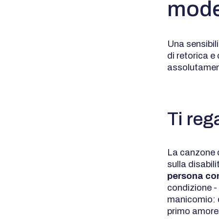
mode
Una sensibili
di retorica e
assolutamente
Ti reg
La canzone 
sulla disabili
persona con
condizione - 
manicomio: q
primo amore,