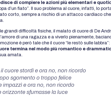
edisce di compiere le azioni più elementari e quoti
ppa d’un fiato”. Il suo problema al cuore, infatti, lo por
ato corto, sempre a rischio di un attacco cardiaco che
a.
 grandi difficoltà fisiche, il malato di cuore di De Andr
l’amore di una ragazza e a viverlo pienamente, bacian
mozione è però tale che il cuore “le restò sulle labbra”
uore termina nel modo più romantico e drammatic
 sua amata.
l cuore stordì e ora no, non ricordo
oppo sgomento o troppo felice
re impazzì e ora no, non ricordo
 orizzonte sfumasse la luce