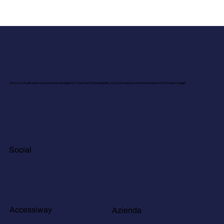
Scopri come allineiamo le tue esperienze digitali con standard di accessibilità, e dove trovare le nostre dichiarazioni e informazioni legali.
Social
Accessiway
Azienda