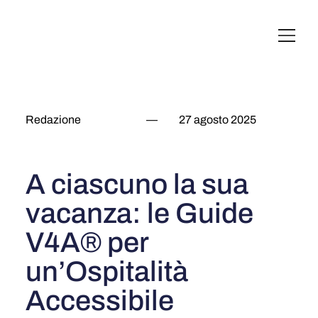
English
Italiano
Français
Deutsch
Redazione
—
27 agosto 2025
A ciascuno la sua
vacanza: le Guide
V4A® per
un’Ospitalità
Accessibile