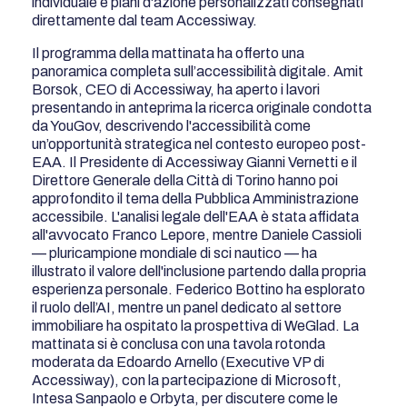
individuale e piani d'azione personalizzati consegnati
direttamente dal team Accessiway.
Il programma della mattinata ha offerto una
panoramica completa sull’accessibilità digitale. Amit
Borsok, CEO di Accessiway, ha aperto i lavori
presentando in anteprima la ricerca originale condotta
da YouGov, descrivendo l'accessibilità come
un’opportunità strategica nel contesto europeo post-
EAA. Il Presidente di Accessiway Gianni Vernetti e il
Direttore Generale della Città di Torino hanno poi
approfondito il tema della Pubblica Amministrazione
accessibile. L'analisi legale dell'EAA è stata affidata
all'avvocato Franco Lepore, mentre Daniele Cassioli
— pluricampione mondiale di sci nautico — ha
illustrato il valore dell'inclusione partendo dalla propria
esperienza personale. Federico Bottino ha esplorato
il ruolo dell’AI, mentre un panel dedicato al settore
immobiliare ha ospitato la prospettiva di WeGlad. La
mattinata si è conclusa con una tavola rotonda
moderata da Edoardo Arnello (Executive VP di
Accessiway), con la partecipazione di Microsoft,
Intesa Sanpaolo e Orbyta, per discutere come le