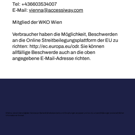
Tel: +436603534007
E-Mail:
vienna@accessiway.com
Mitglied der WKO Wien
Verbraucher haben die Möglichkeit, Beschwerden
an die Online Streitbeilegungsplattform der EU zu
richten:
http://ec.europa.eu/odr.
Sie können
allfällige Beschwerde auch an die oben
angegebene E-Mail-Adresse richten.
Erfahre, wie wir deine digitalen Services an Barrierefreiheitsstandards und Erwartungen anpassen und wo du unsere Erklärungen sowie rechtlichen
Informationen findest.