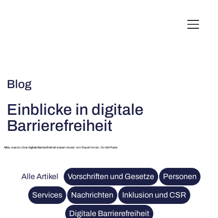
English
Italiano
Français
Deutsch
Blog
Einblicke in digitale
Barrierefreiheit
Alles, was du über digitale Barrierefreiheit wissen musst: von Expert:innen, für die Praxis.
Alle Artikel
Vorschriften und Gesetze
Personen
Services
Nachrichten
Inklusion und CSR
Digitale Barrierefreiheit