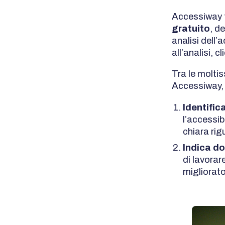
Accessiway t
gratuito
, d
analisi dell’
all’analisi, c
Tra le moltis
Accessiway, l
Identifica
l’accessib
chiara rig
Indica do
di lavorar
migliorato