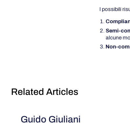
I possibili ri
Complia
Semi-com
alcune mod
Non-comp
Related Articles
Guido Giuliani