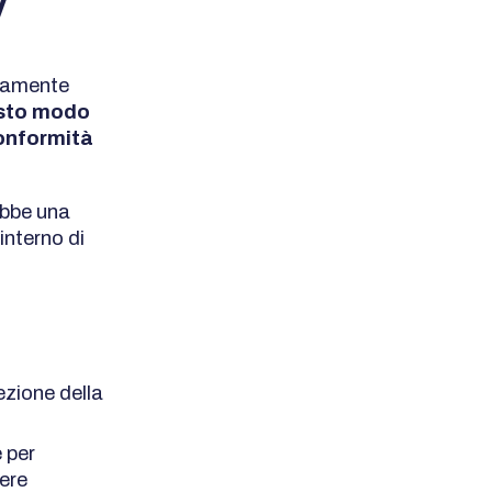
y
etamente
esto modo
conformità
ebbe una
interno di
:
sezione della
e per
iere