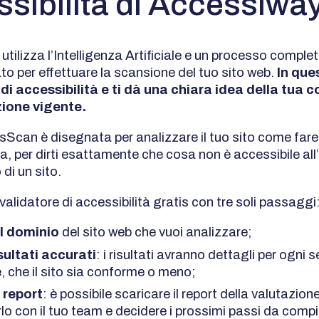
sibilità di Accessiwa
tilizza l’Intelligenza Artificiale e un processo compl
o per effettuare la scansione del tuo sito web.
In qu
i di accessibilità e ti dà una chiara idea della tua 
zione vigente.
ssScan è disegnata per analizzare il tuo sito come far
a, per dirti esattamente che cosa non è accessibile all’
di un sito.
 validatore di accessibilità gratis con tre soli passaggi
il dominio
del sito web che vuoi analizzare;
isultati accurati
: i risultati avranno dettagli per ogni 
 che il sito sia conforme o meno;
l report
: è possibile scaricare il report della valutazion
lo con il tuo team e decidere i prossimi passi da comp