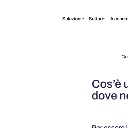
English
Italiano
Français
Deutsch
Soluzioni
Settori
Azienda
Gui
Cos’è u
dove ne
Per essere i