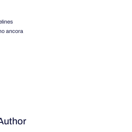
delines
cano ancora
Author