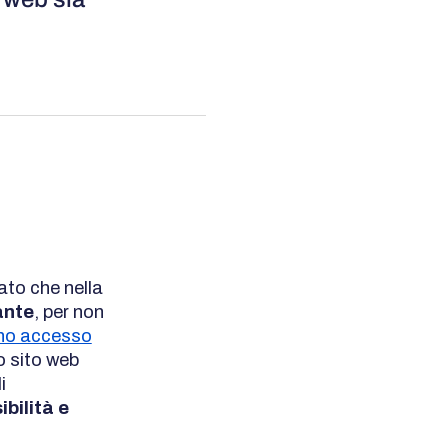
Dato che nella
ante
, per non
eno accesso
o sito web
i
bilità e