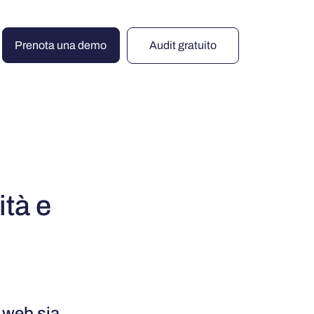
Prenota una demo
Audit gratuito
ità e
o web sia