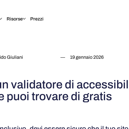
Risorse
Prezzi
do Giuliani
—
19 gennaio 2026
n validatore di accessibil
 puoi trovare di gratis
nclusivo, devi essere sicuro che il tuo sit