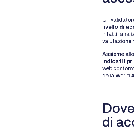
Un validatore
livello di a
infatti, anal
valutazione r
Assieme allo 
indicati i pr
web conform
della World A
Dove 
di ac