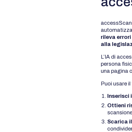
acces
accessScan u
automatizzat
rileva error
alla legisla
L’IA di acce
persona fisic
una pagina o 
Puoi usare il
Inserisci 
Ottieni r
scansione,
Scarica i
condivider