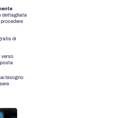
amente
 dettagliata
r procedere
ratis di
o verso
isposta
hai bisogno
ssere