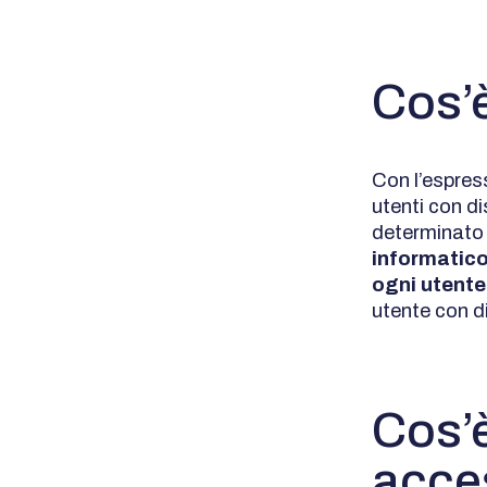
Cos’è
Con l’espress
utenti con d
determinato 
informatico
ogni utente
utente con di
Cos’è
acces