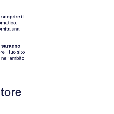
scoprire il
omatico,
fornita una
i saranno
e il tuo sito
nell’ambito
atore