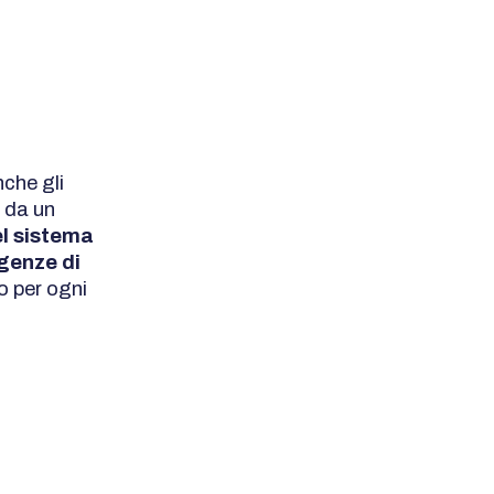
nche gli
i da un
el sistema
genze di
o per ogni