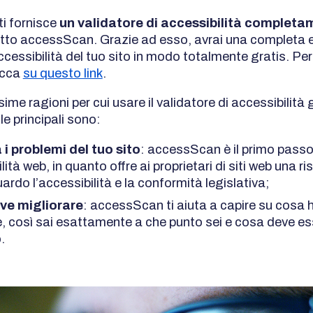
i fornisce
un validatore di accessibilità complet
etto accessScan. Grazie ad esso, avrai una completa e
accessibilità del tuo sito in modo totalmente gratis. Pe
licca
su questo link
.
sime ragioni per cui usare il validatore di accessibilità g
e principali sono:
 i problemi del tuo sito
: accessScan è il primo pass
ilità web, in quanto offre ai proprietari di siti web una r
uardo l’accessibilità e la conformità legislativa;
ve migliorare
: accessScan ti aiuta a capire su cosa 
e, così sai esattamente a che punto sei e cosa deve e
.