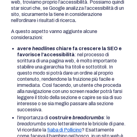
web, troviamo proprio l’accessibilità. Possiamo quindi
star sicuri che, se Google analizza l’accessibilità di un
sito, sicuramente la tiene in considerazione
nell’ordinare i risultati di ricerca
.
A questo aspetto vanno aggiunte alcune
considerazioni:
avere
headlines
chiare fa crescere la SEO e
favorisce l’accessibilità
: nel processo di
scrittura di una pagina web, è molto importante
stabilire una gerarchia fra titoli e sottotitoli. In
questo modo si potrà dare un ordine al proprio
contenuto, rendendone la fruizione più facile e
immediata. Così facendo, un utente che proceda
alla navigazione con uno screen reader potrà farsi
leggere il titolo della sezione e capire se sia di suo
interesse o se sia meglio passare alla sezione
successiva.
l’importanza di
costruire
breadcrumbs
: le
breadcrumbs
sono letteralmente le briciole di pane.
Vi ricordate la
fiaba di Pollicino
? Esattamente
come faceva il bambino nel bosco, in un sito web è