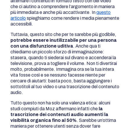
alternare i contenuti in formato testo con dei video
che ci aiutino a comprendere l’argomento in maniera
più immediata e anche più accattivante. In
questo
articolo
spieghiamo come rendere i media pienamente
accessibili.
Tuttavia, questo sito che per te sarebbe più godibile,
potrebbe essere inutilizzabile per una persona
con una disfunzione uditiva
. Anche qua ti
chiediamo un piccolo sforzo di immaginazione:
stasera, quando ti siederai sul divano e accenderai la
televisione, prova a togliere il volume. Non ti divertirai
molto, probabilmente. Immagina ora se la tua intera
vita fosse così e se nessuno facesse niente per
cercare di aiutarti: basta poco, basta aggiungere i
sottotitoli al tuo video o una trascrizione del contenuto
audio.
Tutto questo non ha solo una valenza etica: alcuni
studi compiuti da Moz affermano infatti che
la
trascrizione dei contenuti audio aumenti la
visibilità organica fino al 50%
. Sarebbe un’ottima
maniera per ottenere utenti senza dover fare