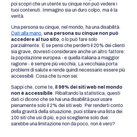
poi scopri che un utente su cinque non può vedere i
tuoi contenuti. Immagino sia un duro colpo, ma è la
verità.
Una persona su cinque, nel mondo, ha una disabilità.
Dati alla mano
,
una persona su cinque non può
accedere al tuo sito
, o lo può fare solo
parzialmente. E se pensi che perderti il 20% dei clienti
sia grave, dovresti considerare anche un altro fattore:
la popolazione europea - e quella italiana a maggior
ragione - è sempre più vecchia. La vecchiaia porta
problemi di salute e rende quindi necessario essere più
accessibili. Cosa che tu non sei.
Sappi che, come te,
il 98% dei siti web nel mondo
non è accessibile
. Ribaltando la statistica, questi
dati ci dicono che se hai una disabilità puoi usare
pienamente solo il 2% dei siti web. Per renderti conto
della gravità della situazione, puoi stilare una lista dei
100 siti che usi di più, e poi sceglierne solo due:
sarebbe una limitazione non da poco, non è vero?