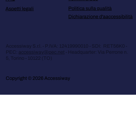
Politica sulla qualità
Aspetti legali
Dichiarazione d'aaccessibilità
Accessiway S.r.l. - P.IVA: 12419990010 - SDI: RET56K0 -
PEC:
accessiway@pec.net
- Headquarter: Via Perrone n.
5, Torino - 10122 (TO)
Copyright © 2026 Accessiway