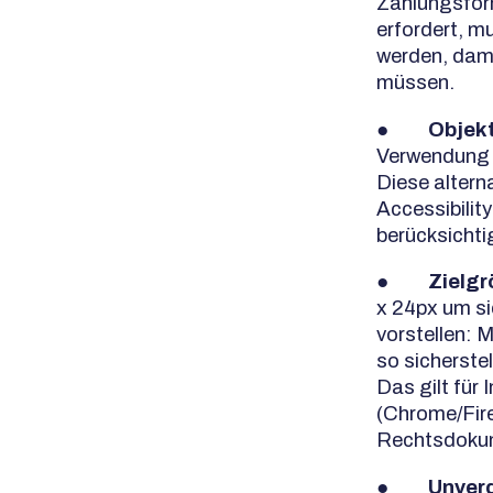
Zahlungsfor
erfordert, m
werden, dami
müssen.
●
Objekt
Verwendung 
Diese altern
Accessibili
berücksichti
●
Zielgr
x 24px um si
vorstellen: 
so sicherstel
Das gilt für
(Chrome/Fir
Rechtsdokum
●
Unverd