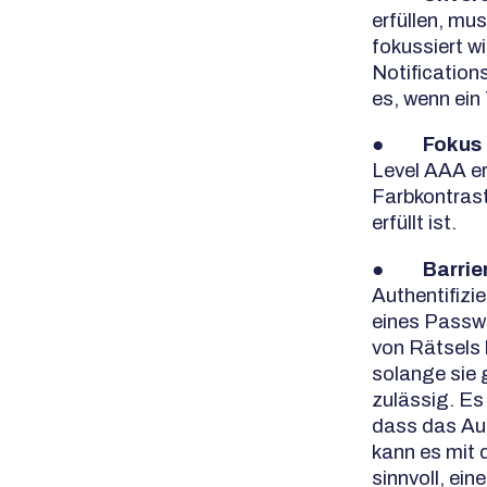
erfüllen, mu
fokussiert wi
Notification
es, wenn ein
●
Fokus 
Level AAA er
Farbkontrast
erfüllt ist.
●
Barrie
Authentifizi
eines Passw
von Rätsels
solange sie
zulässig. Es
dass das Aut
kann es mit 
sinnvoll, ei