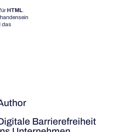
für
HTML
.
rhandensein
d das
Author
Digitale Barrierefreiheit
ins Unternehmen