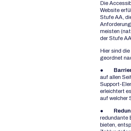
Die Accessib
Website erfü
Stufe AA, di
Anforderunge
meisten (nat
der Stufe AA
Hier sind di
geordnet nac
●
Barrie
auf allen Sei
Support-Ele
erleichtert 
auf welcher S
●
Redund
redundante E
bieten, ents