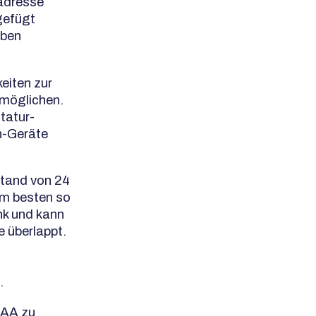
adresse
gefügt
eben
eiten zur
möglichen.
tatur-
n-Geräte
stand von 24
am besten so
nk und kann
e überlappt.
.
AAA zu