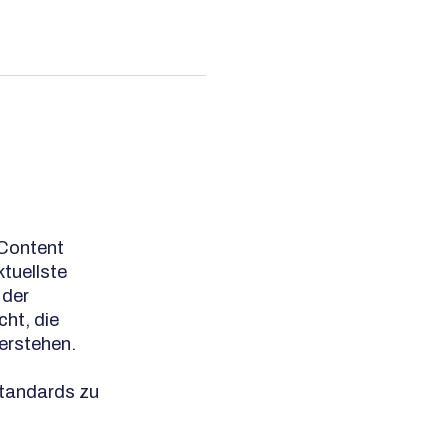
 Content
ktuellste
 der
cht, die
erstehen.
Standards zu