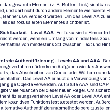
ss das gesamte Element (z. B. Button, Link) sichtbar s
rd, und darf nicht durch andere Elemente wie fixierte 
s, Banner usw. verdeckt werden. Um das Level AA zu erf
 Teil des fokussierten Elementes sichtbar ist.
Sichtbarkeit - Level AAA
: Für fokussierte Elemente
reicht werden, wenn ein Umfang von mindestens 2px u
verhältnis von mindestens 3:1 zwischen Text und Hin
refreie Authentifizierung - Levels AA und AAA
: Bar
erungsverfahren dürfen keine Aufgaben wie das Auswe
orts, das Abschreiben von Codes oder Wörtern oder 
 beinhalten. Das Level AA erlaubt die Verwendung v
 gängige Objekte verwenden. Auf Stufe AAA sind CA
 gibt viele Nuancen bei dieser neuen Regel. Um sicherz
hentifizierungsverfahren Level AA oder Level AAA ent
dem kognitiven Funktionstest getestet werden. Außerd
ne alternative Authentifizierungsmethode bereitzustelle