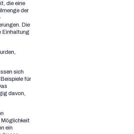
t, die eine
eilmenge der
e
erungen. Die
e Einhaltung
urden,
ssen sich
Beispiele für
Das
ngig davon,
en
 Möglichkeit
n ein