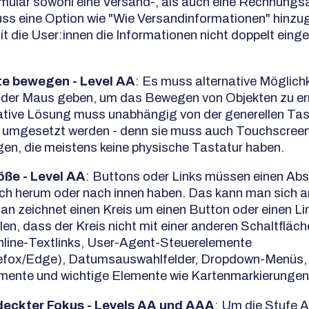
mular sowohl eine Versand-, als auch eine Rechnungs
uss eine Option wie "Wie Versandinformationen" hinzu
t die User:innen die Informationen nicht doppelt eing
e bewegen - Level AA
: Es muss alternative Möglichk
der Maus geben, um das Bewegen von Objekten zu er
ative Lösung muss unabhängig von der generellen Tas
ty umgesetzt werden - denn sie muss auch Touchscree
gen, die meistens keine physische Tastatur haben.
öße - Level AA
: Buttons oder Links müssen einen Ab
ch herum oder nach innen haben. Das kann man sich 
Man zeichnet einen Kreis um einen Button oder einen Li
len, dass der Kreis nicht mit einer anderen Schaltfläch
 Inline-Textlinks, User-Agent-Steuerelemente
efox/Edge), Datumsauswahlfelder, Dropdown-Menüs,
ente und wichtige Elemente wie Kartenmarkierungen
eckter Fokus - Levels AA und AAA
: Um die Stufe 