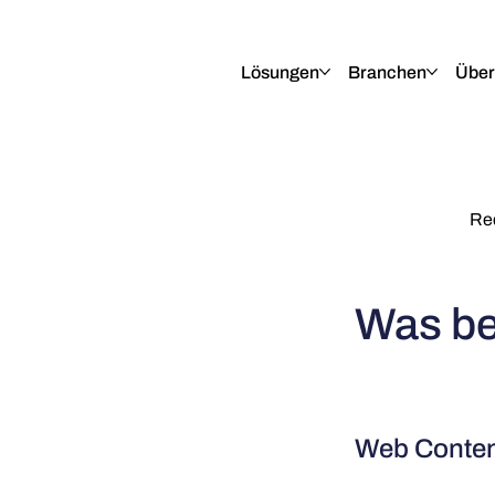
English
Italiano
Français
Deutsch
Lösungen
Branchen
Über
Re
Was b
Web Content