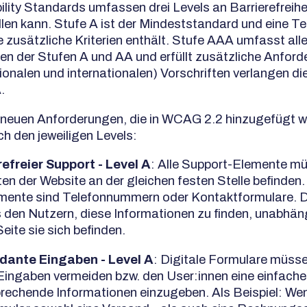
ility Standards umfassen drei Levels an Barrierefreihei
llen kann. Stufe A ist der Mindeststandard und eine T
e zusätzliche Kriterien enthält. Stufe AAA umfasst all
n der Stufen A und AA und erfüllt zusätzliche Anford
ionalen und internationalen) Vorschriften verlangen di
.
e neuen Anforderungen, die in WCAG 2.2 hinzugefügt w
h den jeweiligen Levels:
refreier Support - Level A
: Alle Support-Elemente mü
ten der Website an der gleichen festen Stelle befinden. 
mente sind Telefonnummern oder Kontaktformulare. 
es den Nutzern, diese Informationen zu finden, unabhä
eite sie sich befinden.
ante Eingaben - Level A
: Digitale Formulare müss
ingaben vermeiden bzw. den User:innen eine einfache
prechende Informationen einzugeben. Als Beispiel: Wen