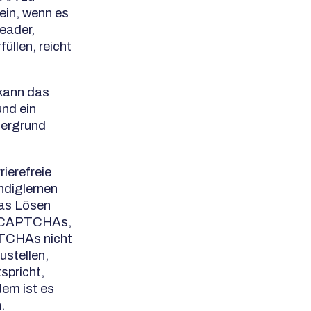
ein, wenn es
Header,
üllen, reicht
 kann das
nd ein
tergrund
rierefreie
ndiglernen
das Lösen
on CAPTCHAs,
PTCHAs nicht
ustellen,
spricht,
em ist es
n.