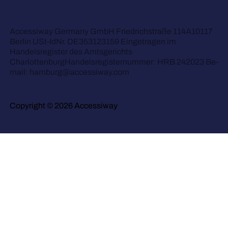
Accessiway Germany GmbH Friedrichstraße 114A10117
Berlin USt-IdNr. DE353123159 Eingetragen im
Handelsregister des Amtsgerichts
CharlottenburgHandelsregisternummer: HRB 242023 Be-
mail:
hamburg@accessiway.com
Copyright © 2026 Accessiway