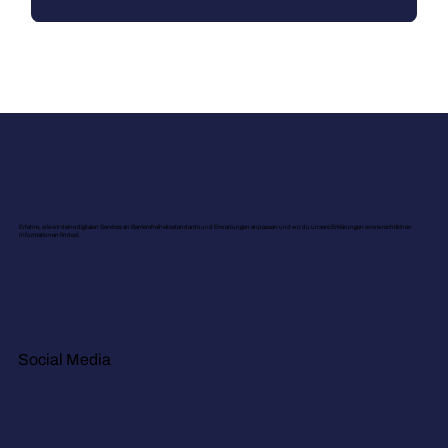
Erfahre, wie wir deine digitalen Services an Barrierefreiheitsstandards und Erwartungen anpassen und wo du unsere Erklärungen sowie rechtlichen
Informationen findest.
Social Media