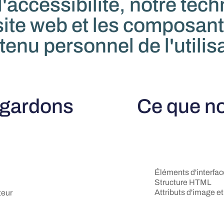
l'accessibilité, notre tec
site web et les composants
enu personnel de l'utilis
egardons
Ce que n
Éléments d'interfac
Structure HTML
Attributs d'image e
teur