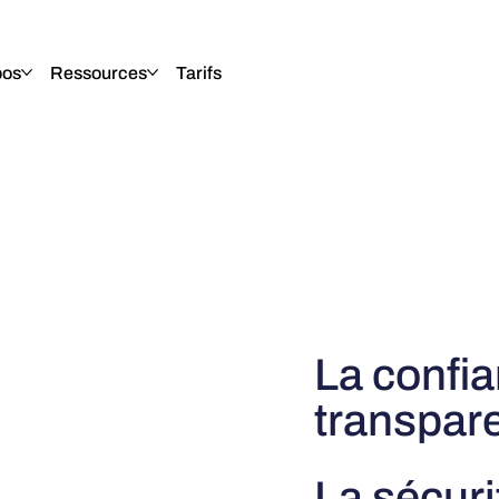
pos
Ressources
Tarifs
La confia
transpar
La sécuri