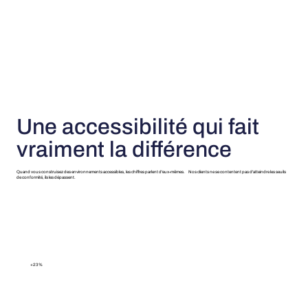
Une accessibilité qui fait
vraiment la différence
Quand vous construisez des environnements accessibles, les chiffres parlent d'eux-mêmes. Nos clients ne se contentent pas d'atteindre les seuils
de conformité, ils les dépassent.
+23%
d’augmentation du trafic organique, grâce à un site web accessible
Source : Étude Semrush 2025