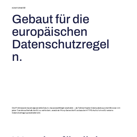
KONFORMITÄT
Gebaut für die
europäischen
Datenschutzregel
n.
Die IP-Adresse ist das einzige sensible Datum, das accessWidget verarbeitet — als Teil des Header-Datenpakets aus dem Browser. Um
jeden Transfer außerhalb der EU zu verhindern, ersetzt ein Proxy-Server die IP, sodass der HTTPS-Aufruf ohne EU-externe
Datenübertragung verarbeitet wird.