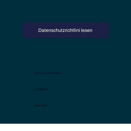
Datenschutzrichtlini lesen
Ende-zu-Ende-Verschlüsselung
Anonymisierung
DSGVO-konform