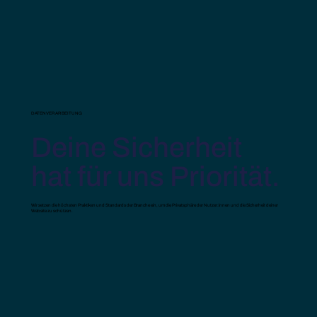
DATENVERARBEITUNG
Deine Sicherheit
hat für uns Priorität.
Wir setzen die höchsten Praktiken und Standards der Branche ein, um die Privatsphäre der Nutzer:innen und die Sicherheit deiner
Website zu schützen.