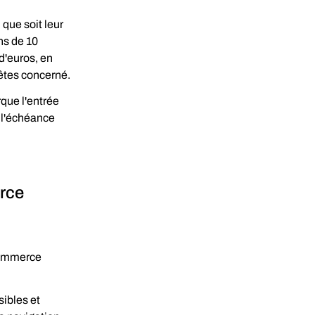
que soit leur 
ns de 10 
 d'euros, en 
 êtes concerné.
que l'entrée 
 l'échéance 
rce 
commerce 
ibles et 