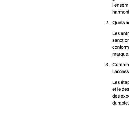
l'ensemb
harmoni
Quels r
Les entr
sanction
conformi
marque
Comment
l'accessi
Les étap
et le d
des expe
durable