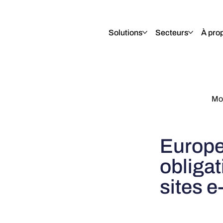
English
Italiano
Français
Deutsch
Solutions
Secteurs
À pro
Mor
Europea
obligat
sites 