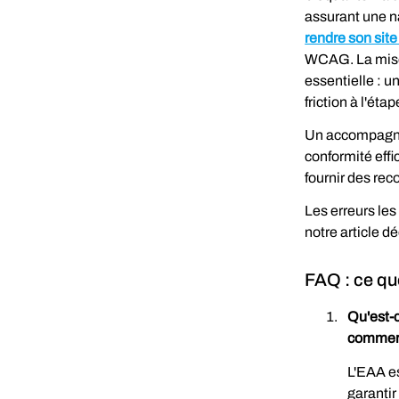
assurant une n
rendre son site
WCAG. La mise 
essentielle : u
friction à l'éta
Un accompagnem
conformité effi
fournir des re
Les erreurs le
notre article dé
FAQ : ce qu
Qu'est-c
commer
L'EAA es
garantir