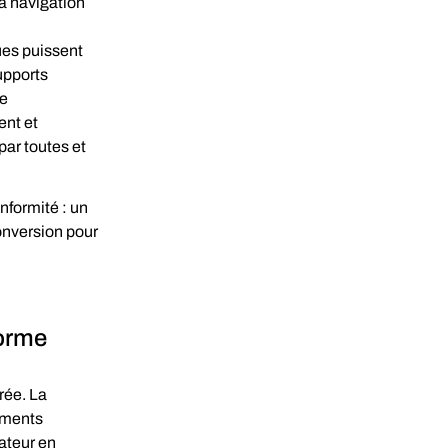
a navigation 
ues puissent 
upports 
e 
nt et 
par toutes et 
formité : un 
onversion pour 
forme
ée. La 
éments 
sateur en 