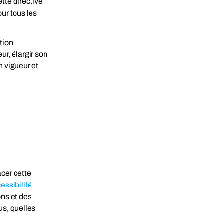
ette directive 
ur tous les 
tion 
ur, élargir son 
n vigueur et 
cer cette 
essibilité 
ons et des 
us, quelles 