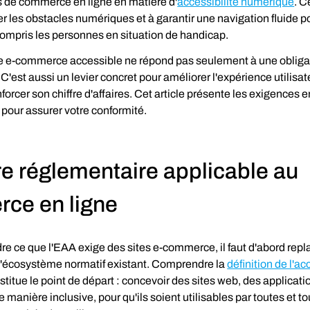
s de commerce en ligne en matière d'
accessibilité numérique
. C
r les obstacles numériques et à garantir une navigation fluide po
 compris les personnes en situation de handicap.
e e-commerce accessible ne répond pas seulement à une obliga
C'est aussi un levier concret pour améliorer l'expérience utilisate
forcer son chiffre d'affaires. Cet article présente les exigences e
 pour assurer votre conformité.
e réglementaire applicable au 
ce en ligne
e ce que l'EAA exige des sites e-commerce, il faut d'abord repla
 l'écosystème normatif existant. Comprendre la 
définition de l'acc
stitue le point de départ : concevoir des sites web, des applicati
 manière inclusive, pour qu'ils soient utilisables par toutes et to