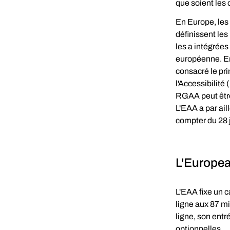
que soient les 
En Europe, les
définissent les
les a intégrées
européenne. En 
consacré le pri
l'Accessibilité
RGAA peut être
L'EAA a par ail
compter du 28 
L'Europea
L'EAA fixe un c
ligne aux 87 m
ligne, son entr
optionnelles.