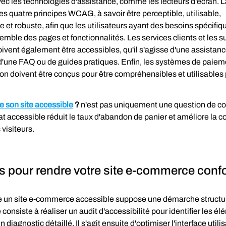
ec les technologies d'assistance, comme les lecteurs d'écran. L
les quatre principes WCAG, à savoir être perceptible, utilisable, 
et robuste, afin que les utilisateurs ayant des besoins spécifiq
emble des pages et fonctionnalités. Les services clients et les s
ivent également être accessibles, qu'il s'agisse d'une assistanc
d'une FAQ ou de guides pratiques. Enfin, les systèmes de paieme
ion doivent être conçus pour être compréhensibles et utilisables 
e son site accessible
?
 n'est pas uniquement une question de con
t accessible réduit le taux d'abandon de panier et améliore la c
visiteurs.
s pour rendre votre site e-commerce con
e un site e-commerce accessible suppose une démarche structur
consiste à réaliser un audit d'accessibilité pour identifier les él
 diagnostic détaillé. Il s'agit ensuite d'optimiser l'interface utili