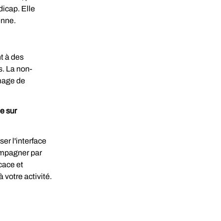
icap. Elle 
enne.
t à des 
s. La non-
mage de 
 sur 
er l'interface 
mpagner par 
cace et 
votre activité.