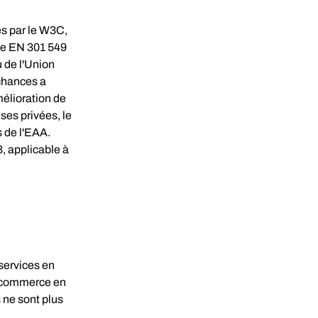
s par le W3C, 
ve EN 301 549 
 de l'Union 
 chances a 
mélioration de 
ses privées, le 
 de l'EAA. 
3, applicable à 
services en 
u commerce en 
 ne sont plus 