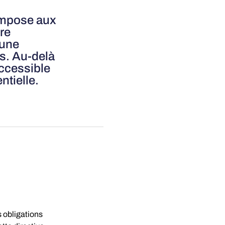
 impose aux
re
 une
rs. Au-delà
accessible
ntielle.
 obligations 