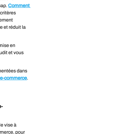
ap. 
Comment 
critères 
lement 
 et réduit la 
mise en 
dit et vous 
umentées dans 
es e-commerce
.
e-
e vise à 
mmerce, pour 