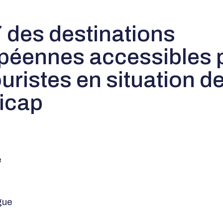
 des destinations
péennes accessibles 
ouristes en situation d
icap
e
gue