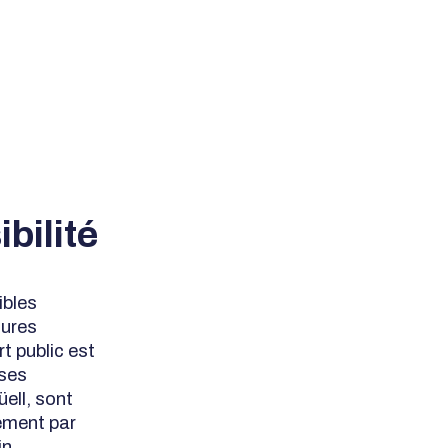
bilité
ibles
tures
t public est
uses
üell, sont
ement par
in