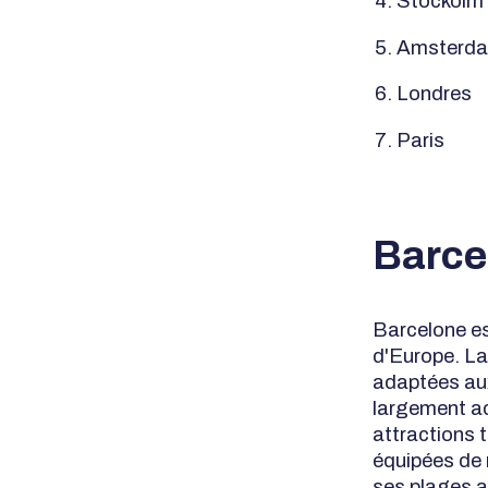
Stockolm
Amsterd
Londres
Paris
Barcel
Barcelone es
d'Europe. La
adaptées aux
largement ac
attractions t
équipées de 
ses plages a