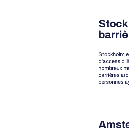
Stock
barriè
Stockholm es
d'accessibili
nombreux mu
barrières ar
personnes ay
Amster