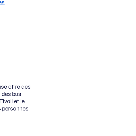
es
se offre des
t des bus
ivoli et le
s personnes