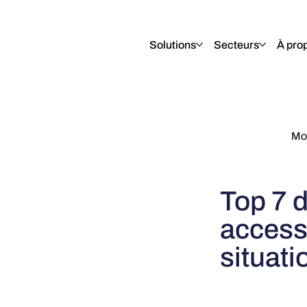
English
Italiano
Français
Deutsch
Solutions
Secteurs
À pro
Mor
Top 7 
access
situat