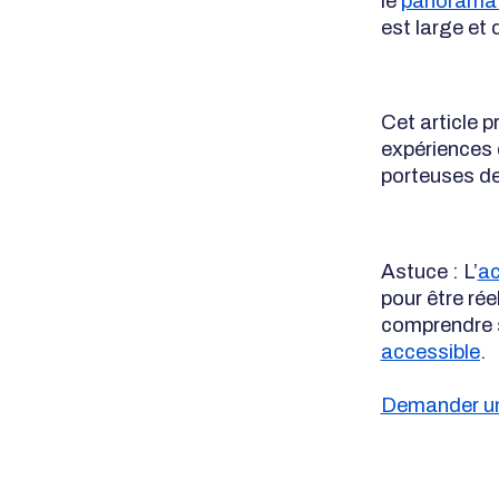
le
panorama 
est large et
Cet article 
expériences 
porteuses d
Astuce : L’
ac
pour être ré
comprendre s
accessible
.
Demander u