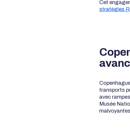
Cet engageme
stratégies 
Copen
avan
Copenhague e
transports p
avec rampes. 
Musée Nation
malvoyantes