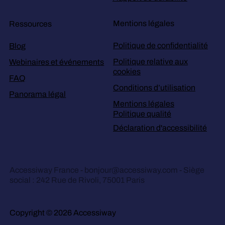
Mentions légales
Ressources
Politique de confidentialité
Blog
Politique relative aux
Webinaires et événements
cookies
FAQ
Conditions d’utilisation
Panorama légal
Mentions légales
Politique qualité
Déclaration d'accessibilité
Accessiway France -
bonjour@accessiway.com
- Siège
social : 242 Rue de Rivoli, 75001 Paris
Copyright © 2026 Accessiway